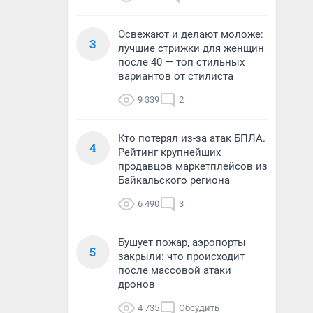
Освежают и делают моложе:
3
лучшие стрижки для женщин
после 40 — топ стильных
вариантов от стилиста
9 339
2
Кто потерял из-за атак БПЛА.
4
Рейтинг крупнейших
продавцов маркетплейсов из
Байкальского региона
6 490
3
Бушует пожар, аэропорты
5
закрыли: что происходит
после массовой атаки
дронов
4 735
Обсудить