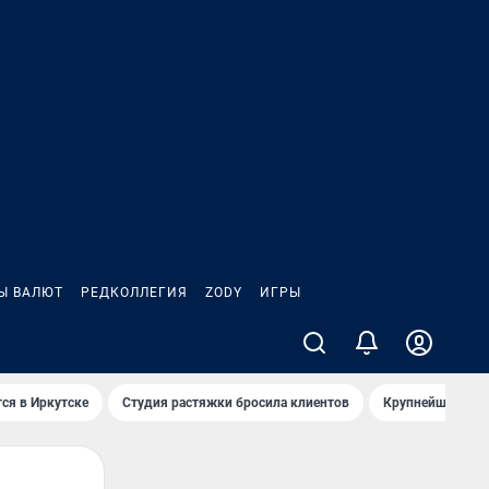
Ы ВАЛЮТ
РЕДКОЛЛЕГИЯ
ZODY
ИГРЫ
ся в Иркутске
Студия растяжки бросила клиентов
Крупнейшие про