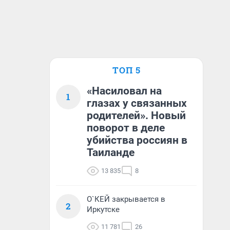
ТОП 5
«Насиловал на
1
глазах у связанных
родителей». Новый
поворот в деле
убийства россиян в
Таиланде
13 835
8
О`КЕЙ закрывается в
2
Иркутске
11 781
26