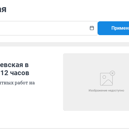
ая
Примен
иевская в
 12 часов
нтных работ на