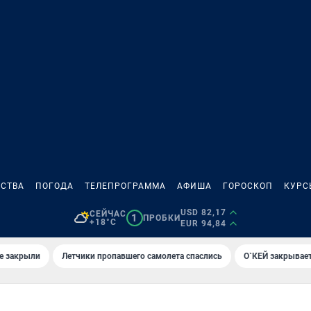
СТВА
ПОГОДА
ТЕЛЕПРОГРАММА
АФИША
ГОРОСКОП
КУРС
USD 82,17
СЕЙЧАС
1
ПРОБКИ
+18°C
EUR 94,84
е закрыли
Летчики пропавшего самолета спаслись
О`КЕЙ закрывает