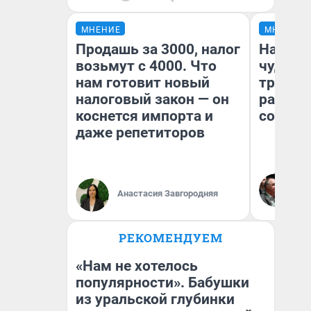
МНЕНИЕ
МНЕНИЕ
Продашь за 3000, налог
Наслед
возьмут с 4000. Что
чудом 
нам готовит новый
трансп
налоговый закон — он
разнес
коснется импорта и
советс
даже репетиторов
Ол
Бл
Анастасия Завгородняя
вл
би
РЕКОМЕНДУЕМ
«Нам не хотелось
популярности». Бабушки
из уральской глубинки