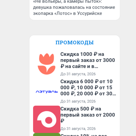
«Не вольеры, а камеры пыток»:
девушка пожаловалась на состояние
экопарка «Лотос» в Уссурийске
ПРОМОКОДЫ
Скидка 1000 ₽ на
первый заказ от 3000
₽ на сайте и в
приложении
До 31 августа, 2026
Скидка 6 000 ₽ от 10
000 ₽, 10 000 ₽ от 15
000 ₽, 20 000 ₽ от 30
000 ₽ и 35 000 ₽ от 50
До 31 августа, 2026
000 ₽ на первый и все
Скидка 500 ₽ на
повторные заказы по
первый заказ от 2000
промокоду НАБЕРИ
₽
До 31 августа, 2026