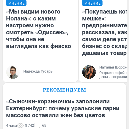
МНЕНИЕ
МНЕНИЕ
«Мы видим нового
«Покупаешь кот
Нолана»: с каким
мешке»:
настроем нужно
предпринимате
смотреть «Одиссею»,
рассказала, как
чтобы она не
самом деле уст
выглядела как фиаско
бизнес со скла
дешевых товар
Наталья Шорохо
Надежда Губарь
Открыла кофейну
деньги соцразви
РЕКОМЕНДУЕМ
«Сыночки-корзиночки» заполонили
Екатеринбург: почему уральские парни
массово оставили жен без цветов
4 часа
8 742
65