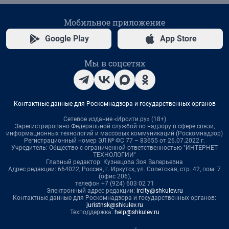
Мобильное приложение
Google Play
App Store
Мы в соцсетях
Контактные данные для Роскомнадзора и государственных органов
Сетевое издание «Ирсити.ру» (18+)
Зарегистрировано Федеральной службой по надзору в сфере связи,
информационных технологий и массовых коммуникаций (Роскомнадзор)
Регистрационный номер ЭЛ № ФС 77 – 83655 от 26.07.2022 г.
Учредитель: Общество с ограниченной ответственностью "ИНТЕРНЕТ
ТЕХНОЛОГИИ"
Главный редактор: Кузнецова Зоя Валерьевна
Адрес редакции: 664022, Россия, г. Иркутск, ул. Советская, стр. 42, пом. 7
(офис 206),
телефон +7 (924) 603 02 71
Электронный адрес редакции:
ircity@shkulev.ru
Контактные данные для Роскомнадзора и государственных органов:
juristnsk@shkulev.ru
Техподдержка:
help@shkulev.ru