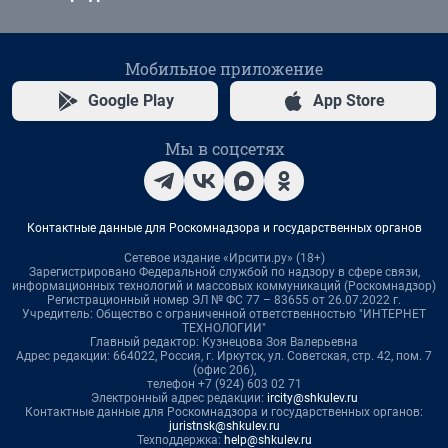
Мобильное приложение
Google Play
App Store
Мы в соцсетях
Контактные данные для Роскомнадзора и государственных органов
Сетевое издание «Ирсити.ру» (18+)
Зарегистрировано Федеральной службой по надзору в сфере связи,
информационных технологий и массовых коммуникаций (Роскомнадзор)
Регистрационный номер ЭЛ № ФС 77 – 83655 от 26.07.2022 г.
Учредитель: Общество с ограниченной ответственностью "ИНТЕРНЕТ
ТЕХНОЛОГИИ"
Главный редактор: Кузнецова Зоя Валерьевна
Адрес редакции: 664022, Россия, г. Иркутск, ул. Советская, стр. 42, пом. 7
(офис 206),
телефон +7 (924) 603 02 71
Электронный адрес редакции:
ircity@shkulev.ru
Контактные данные для Роскомнадзора и государственных органов:
juristnsk@shkulev.ru
Техподдержка:
help@shkulev.ru