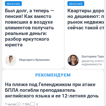
МНЕНИЕ
МНЕНИЕ
Был долг, а теперь —
Квартиры доро
пенсия! Как вместо
но дешевеют: п
повисших в воздухе
рынок недвижи
алиментов получать
сейчас такой с
реальные деньги:
разбор иркутского
юриста
Екатерина Тороп
Маргарита Ярошенко
директор агентст
недвижимости
РЕКОМЕНДУЕМ
На пляже под Геленджиком при атаке
БПЛА погибли преподаватель
английского языка и ее 12-летняя дочь
7 часов
7 596
6