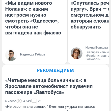
«Мы видим нового
«Спуталась речь
Нолана»: с каким
пургу». Врач — о
настроем нужно
смертельном ди
смотреть «Одиссею»,
который сложн
чтобы она не
обнаружить
выглядела как фиаско
Ирина Волкова
Главврач клиник
Надежда Губарь
«Реабилитация д
Волковой»
РЕКОМЕНДУЕМ
«Четыре месяца больничных»: в
Ярославле автомобилист изувечил
пассажира «Яавтобуса»
6 часов
4 549
26
«Не рассчитала силы»: 18-летняя ужурка пыталась