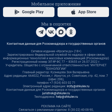
Мобильное приложение
Google Play
App Store
Мы в соцсетях
Контактные данные для Роскомнадзора и государственных органов
Сетевое издание «Ирсити.ру» (18+)
Зарегистрировано Федеральной службой по надзору в сфере связи,
информационных технологий и массовых коммуникаций (Роскомнадзор)
Регистрационный номер ЭЛ № ФС 77 – 83655 от 26.07.2022 г.
Учредитель: Общество с ограниченной ответственностью "ИНТЕРНЕТ
ТЕХНОЛОГИИ"
Главный редактор: Кузнецова Зоя Валерьевна
Адрес редакции: 664022, Россия, г. Иркутск, ул. Советская, стр. 42, пом. 7
(офис 206),
телефон +7 (924) 603 02 71
Электронный адрес редакции:
ircity@shkulev.ru
Контактные данные для Роскомнадзора и государственных органов:
juristnsk@shkulev.ru
Техподдержка:
help@shkulev.ru
РЕКЛАМА НА САЙТЕ
Связаться с рекламным отделом: 8 (30-22) 40-08-90,