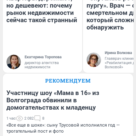
но дешевеют: почему
пургу». Врач — о
рынок недвижимости
смертельном ди
сейчас такой странный
который сложн
обнаружить
Ирина Волкова
Екатерина Торопова
Главврач клиник
директор агентства
«Реабилитация д
недвижимости
Волковой»
РЕКОМЕНДУЕМ
Участницу шоу «Мама в 16» из
Волгограда обвинили в
домогательствах к младенцу
1 час
2 082
8
«Все еще в шоке»: сыну Трусовой исполнился год —
трогательный пост и фото