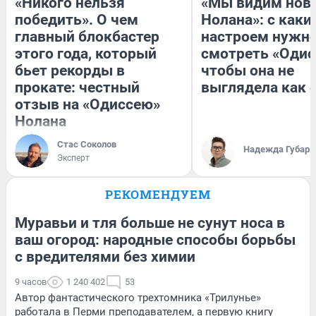
«Никого нельзя
«Мы видим нов
победить». О чем
Нолана»: с каки
главный блокбастер
настроем нужн
этого года, который
смотреть «Одис
бьет рекорды в
чтобы она не
прокате: честный
выглядела как 
отзыв на «Одиссею»
Нолана
Стас Соколов
Надежда Губарь
Эксперт
РЕКОМЕНДУЕМ
Муравьи и тля больше не сунут носа в
ваш огород: народные способы борьбы
с вредителями без химии
9 часов
1 240 402
53
Автор фантастического трехтомника «Трилунье»
работала в Перми преподавателем, а первую книгу