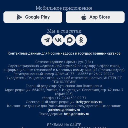
Мобильное приложение
Google Play
App Store
Мы в соцсетях
Контактные данные для Роскомнадзора и государственных органов
Сетевое издание «Ирсити.ру» (18+)
Зарегистрировано Федеральной службой по надзору в сфере связи,
информационных технологий и массовых коммуникаций (Роскомнадзор)
Регистрационный номер ЭЛ № ФС 77 – 83655 от 26.07.2022 г.
Учредитель: Общество с ограниченной ответственностью "ИНТЕРНЕТ
ТЕХНОЛОГИИ"
Главный редактор: Кузнецова Зоя Валерьевна
Адрес редакции: 664022, Россия, г. Иркутск, ул. Советская, стр. 42, пом. 7
(офис 206),
телефон +7 (924) 603 02 71
Электронный адрес редакции:
ircity@shkulev.ru
Контактные данные для Роскомнадзора и государственных органов:
juristnsk@shkulev.ru
Техподдержка:
help@shkulev.ru
РЕКЛАМА НА САЙТЕ