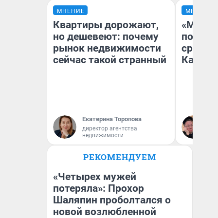
МНЕНИЕ
МНЕНИЕ
Квартиры дорожают,
«Машин
но дешевеют: почему
полете
рынок недвижимости
сравни
сейчас такой странный
Казахс
Екатерина Торопова
Ан
директор агентства
недвижимости
РЕКОМЕНДУЕМ
«Четырех мужей
потеряла»: Прохор
Шаляпин проболтался о
новой возлюбленной