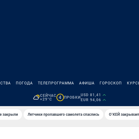
СТВА
ПОГОДА
ТЕЛЕПРОГРАММА
АФИША
ГОРОСКОП
КУРС
USD 81,41
СЕЙЧАС
4
ПРОБКИ
+29°C
EUR 94,06
е закрыли
Летчики пропавшего самолета спаслись
О`КЕЙ закрывает