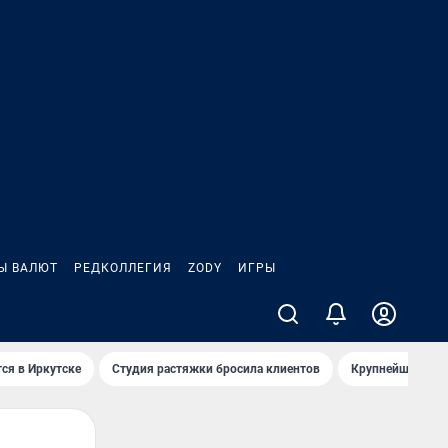
Ы ВАЛЮТ
РЕДКОЛЛЕГИЯ
ZODY
ИГРЫ
ся в Иркутске
Студия растяжки бросила клиентов
Крупнейшие про