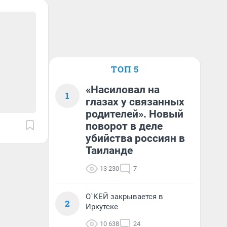
ТОП 5
«Насиловал на
1
глазах у связанных
родителей». Новый
поворот в деле
убийства россиян в
Таиланде
13 230
7
О`КЕЙ закрывается в
2
Иркутске
10 638
24