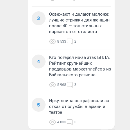
Освежают и делают моложе:
3
лучшие стрижки для женщин
после 40 — топ стильных
вариантов от стилиста
8 533
2
Кто потерял из-за атак БПЛА.
4
Рейтинг крупнейших
продавцов маркетплейсов из
Байкальского региона
5 968
3
Иркутянина оштрафовали за
5
отказ от службы в армии и
театре
4 833
3