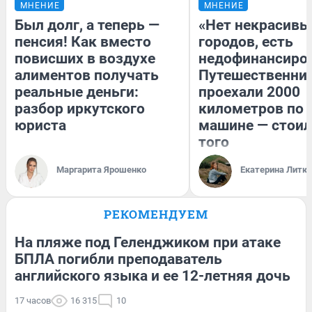
МНЕНИЕ
МНЕНИЕ
Был долг, а теперь —
«Нет некрасивы
пенсия! Как вместо
городов, есть
повисших в воздухе
недофинансиро
алиментов получать
Путешественни
реальные деньги:
проехали 2000
разбор иркутского
километров по 
юриста
машине — стоил
того
Маргарита Ярошенко
Екатерина Литк
РЕКОМЕНДУЕМ
На пляже под Геленджиком при атаке
БПЛА погибли преподаватель
английского языка и ее 12-летняя дочь
17 часов
16 315
10