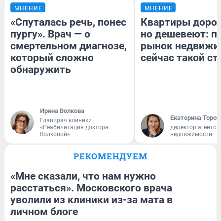
МНЕНИЕ
МНЕНИЕ
«Спуталась речь, понес
Квартиры доро
пургу». Врач — о
но дешевеют: п
смертельном диагнозе,
рынок недвижи
который сложно
сейчас такой с
обнаружить
Ирина Волкова
Екатерина Тороп
Главврач клиники
«Реабилитация доктора
директор агентст
Волковой»
недвижимости
РЕКОМЕНДУЕМ
«Мне сказали, что нам нужно
расстаться». Московского врача
уволили из клиники из-за мата в
личном блоге