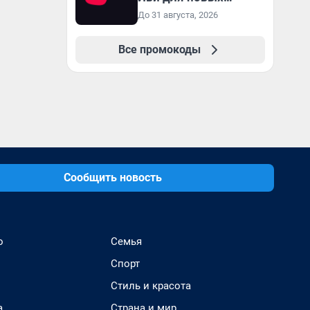
пользователей
До 31 августа, 2026
Все промокоды
Сообщить новость
о
Семья
Спорт
Стиль и красота
а
Страна и мир