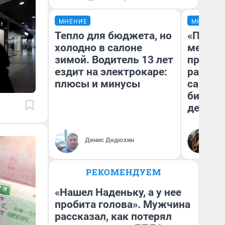
МНЕНИЕ
МНЕНИЕ
Тепло для бюджета, но
«Покуп
холодно в салоне
мешке»
зимой. Водитель 13 лет
предпр
ездит на электрокаре:
рассказ
плюсы и минусы
самом 
бизнес
дешевы
На
Денис Дедюхин
От
де
РЕКОМЕНДУЕМ
«Нашел Наденьку, а у нее
пробита голова». Мужчина
рассказал, как потерял