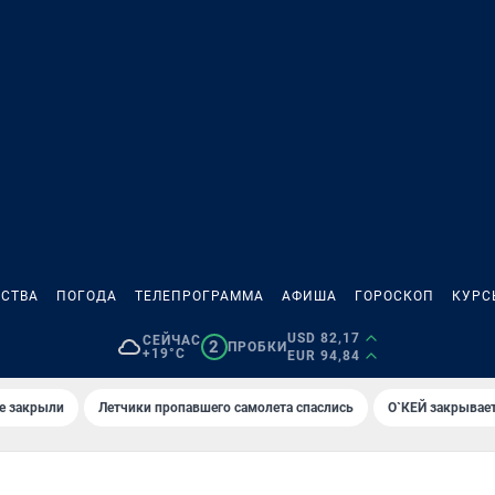
СТВА
ПОГОДА
ТЕЛЕПРОГРАММА
АФИША
ГОРОСКОП
КУРС
USD 82,17
СЕЙЧАС
2
ПРОБКИ
+19°C
EUR 94,84
е закрыли
Летчики пропавшего самолета спаслись
О`КЕЙ закрывает