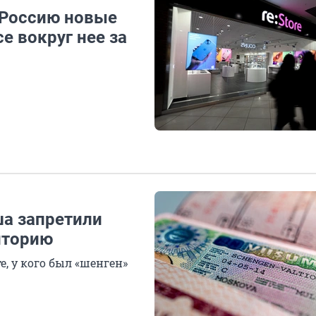
 Россию новые
се вокруг нее за
ша запретили
иторию
е, у кого был «шенген»