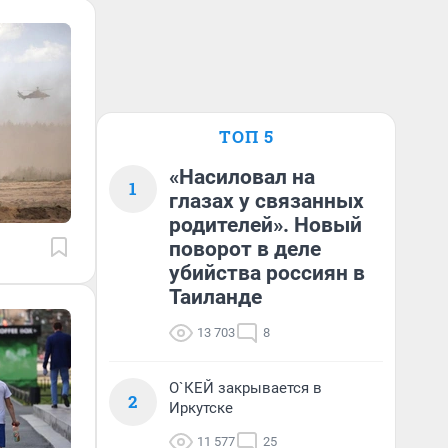
ТОП 5
«Насиловал на
1
глазах у связанных
родителей». Новый
поворот в деле
убийства россиян в
Таиланде
13 703
8
О`КЕЙ закрывается в
2
Иркутске
11 577
25