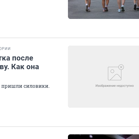
ОРИИ
тка после
ву. Как она
ю пришли силовики.