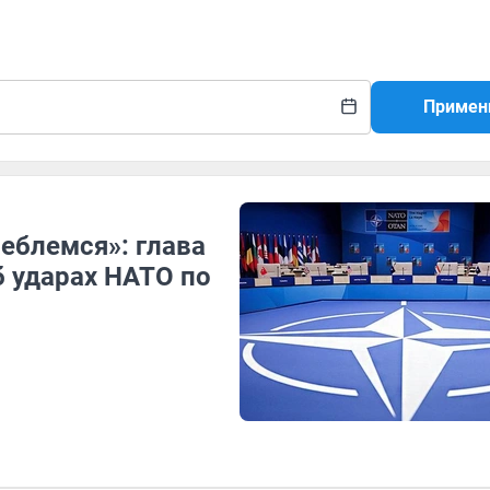
Примен
леблемся»: глава
 ударах НАТО по