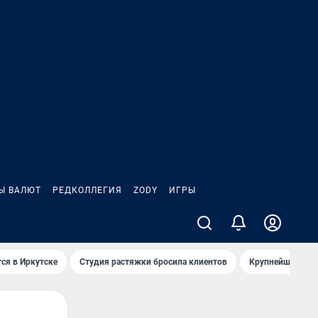
Ы ВАЛЮТ
РЕДКОЛЛЕГИЯ
ZODY
ИГРЫ
ся в Иркутске
Студия растяжки бросила клиентов
Крупнейшие про