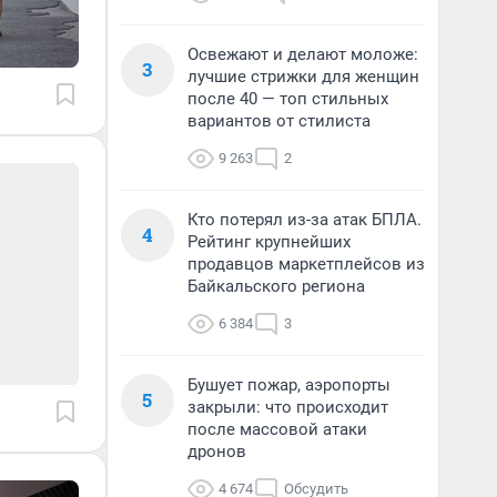
Освежают и делают моложе:
3
лучшие стрижки для женщин
после 40 — топ стильных
вариантов от стилиста
9 263
2
Кто потерял из-за атак БПЛА.
4
Рейтинг крупнейших
продавцов маркетплейсов из
Байкальского региона
6 384
3
Бушует пожар, аэропорты
5
закрыли: что происходит
после массовой атаки
дронов
4 674
Обсудить