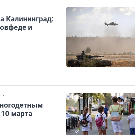
а Калининград:
Совфеде и
ОР
многодетным
 10 марта