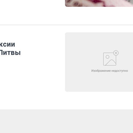
ксии
 Литвы