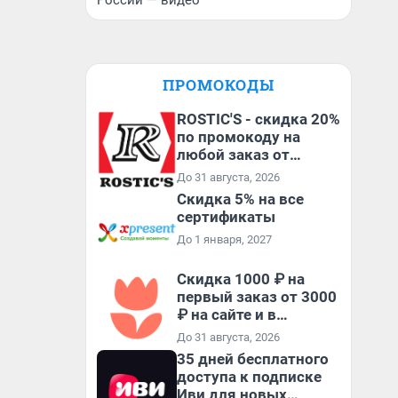
России — видео
ПРОМОКОДЫ
ROSTIC'S - скидка 20%
по промокоду на
любой заказ от
3199₽!
До 31 августа, 2026
Скидка 5% на все
сертификаты
До 1 января, 2027
Скидка 1000 ₽ на
первый заказ от 3000
₽ на сайте и в
приложении
До 31 августа, 2026
35 дней бесплатного
доступа к подписке
Иви для новых