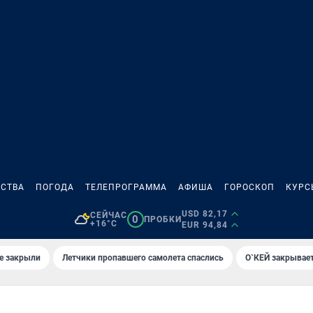
СТВА
ПОГОДА
ТЕЛЕПРОГРАММА
АФИША
ГОРОСКОП
КУРС
USD 82,17
СЕЙЧАС
0
ПРОБКИ
+16°C
EUR 94,84
е закрыли
Летчики пропавшего самолета спаслись
О`КЕЙ закрывает