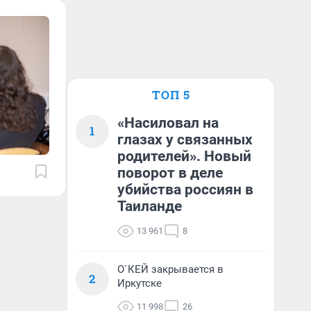
ТОП 5
«Насиловал на
1
глазах у связанных
родителей». Новый
поворот в деле
убийства россиян в
Таиланде
13 961
8
О`КЕЙ закрывается в
2
Иркутске
11 998
26