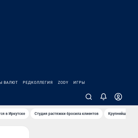
Ы ВАЛЮТ
РЕДКОЛЛЕГИЯ
ZODY
ИГРЫ
ся в Иркутске
Студия растяжки бросила клиентов
Крупнейшие про