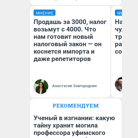
МНЕНИЕ
МНЕНИЕ
Продашь за 3000, налог
Наслед
возьмут с 4000. Что
чудом 
нам готовит новый
трансп
налоговый закон — он
разнес
коснется импорта и
советс
даже репетиторов
Ол
Бл
Анастасия Завгородняя
вл
би
РЕКОМЕНДУЕМ
Ученый в изгнании: какую
тайну хранит могила
профессора уфимского