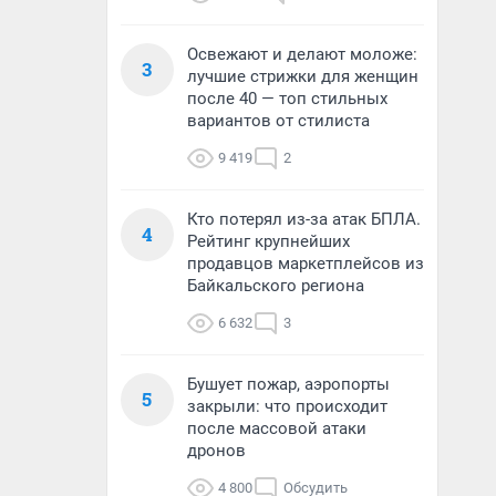
Освежают и делают моложе:
3
лучшие стрижки для женщин
после 40 — топ стильных
вариантов от стилиста
9 419
2
Кто потерял из-за атак БПЛА.
4
Рейтинг крупнейших
продавцов маркетплейсов из
Байкальского региона
6 632
3
Бушует пожар, аэропорты
5
закрыли: что происходит
после массовой атаки
дронов
4 800
Обсудить