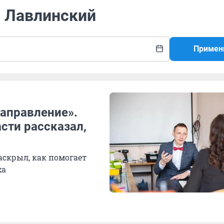
м Лавлинский
Примен
направление».
сти рассказал,
скрыл, как помогает
ха