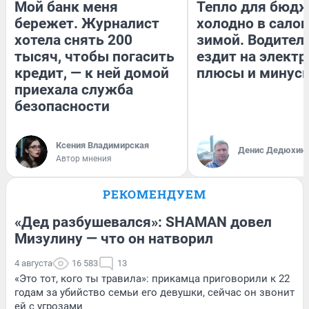
Мой банк меня
Тепло для бюдж
бережет. Журналист
холодно в сало
хотела снять 200
зимой. Водитель
тысяч, чтобы погасить
ездит на электр
кредит, — к ней домой
плюсы и минус
приехала служба
безопасности
Ксения Владимирская
Денис Дедюхин
Автор мнения
РЕКОМЕНДУЕМ
«Дед разбушевался»: SHAMAN довел
Мизулину — что он натворил
4 августа
16 583
13
«Это тот, кого ты травила»: прикамца приговорили к 22
годам за убийство семьи его девушки, сейчас он звонит
ей с угрозами