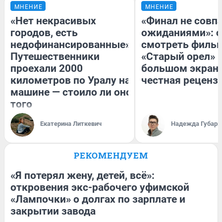
МНЕНИЕ
МНЕНИЕ
«Нет некрасивых
«Финал не совпа
городов, есть
ожиданиями»: с
недофинансированные».
смотреть филь
Путешественники
«Старый орел» 
проехали 2000
большом экран
километров по Уралу на
честная реценз
машине — стоило ли оно
того
Екатерина Литкевич
Надежда Губарь
РЕКОМЕНДУЕМ
«Я потерял жену, детей, всё»:
откровения экс-рабочего уфимской
«Лампочки» о долгах по зарплате и
закрытии завода