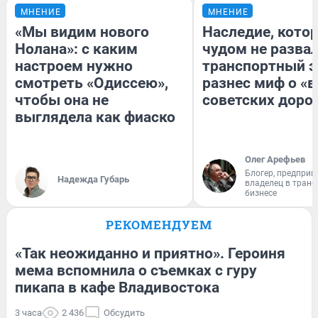
МНЕНИЕ
МНЕНИЕ
«Мы видим нового
Наследие, кото
Нолана»: с каким
чудом не разва
настроем нужно
транспортный э
смотреть «Одиссею»,
разнес миф о «
чтобы она не
советских доро
выглядела как фиаско
Олег Арефьев
Блогер, предприн
Надежда Губарь
владелец в тран
бизнесе
РЕКОМЕНДУЕМ
«Так неожиданно и приятно». Героиня
мема вспомнила о съемках с гуру
пикапа в кафе Владивостока
3 часа
2 436
Обсудить