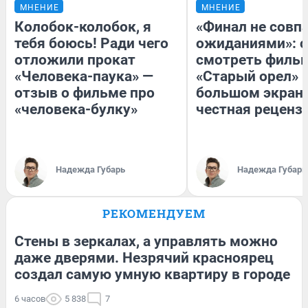
МНЕНИЕ
МНЕНИЕ
Колобок-колобок, я
«Финал не совпа
тебя боюсь! Ради чего
ожиданиями»: с
отложили прокат
смотреть филь
«Человека-паука» —
«Старый орел» 
отзыв о фильме про
большом экран
«человека-булку»
честная реценз
Надежда Губарь
Надежда Губарь
РЕКОМЕНДУЕМ
Стены в зеркалах, а управлять можно
даже дверями. Незрячий красноярец
создал самую умную квартиру в городе
6 часов
5 838
7