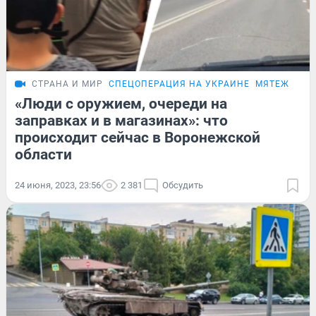
СТРАНА И МИР
СПЕЦОПЕРАЦИЯ НА УКРАИНЕ
МЯТЕЖ ПРИ
«Люди с оружием, очереди на
заправках и в магазинах»: что
происходит сейчас в Воронежской
области
24 июня, 2023, 23:56
2 381
Обсудить