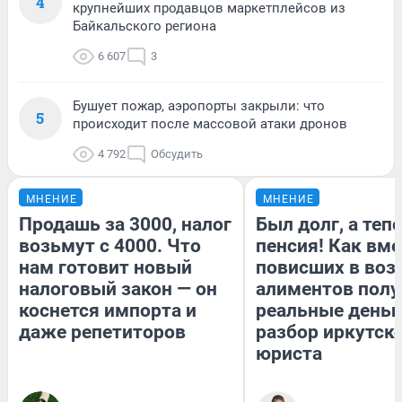
4
крупнейших продавцов маркетплейсов из
Байкальского региона
6 607
3
Бушует пожар, аэропорты закрыли: что
5
происходит после массовой атаки дронов
4 792
Обсудить
МНЕНИЕ
МНЕНИЕ
Продашь за 3000, налог
Был долг, а теп
возьмут с 4000. Что
пенсия! Как вм
нам готовит новый
повисших в воз
налоговый закон — он
алиментов полу
коснется импорта и
реальные деньг
даже репетиторов
разбор иркутск
юриста