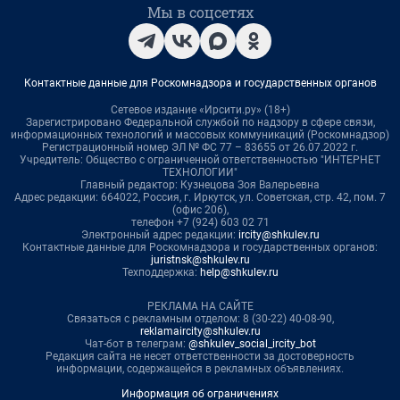
Мы в соцсетях
Контактные данные для Роскомнадзора и государственных органов
Сетевое издание «Ирсити.ру» (18+)
Зарегистрировано Федеральной службой по надзору в сфере связи,
информационных технологий и массовых коммуникаций (Роскомнадзор)
Регистрационный номер ЭЛ № ФС 77 – 83655 от 26.07.2022 г.
Учредитель: Общество с ограниченной ответственностью "ИНТЕРНЕТ
ТЕХНОЛОГИИ"
Главный редактор: Кузнецова Зоя Валерьевна
Адрес редакции: 664022, Россия, г. Иркутск, ул. Советская, стр. 42, пом. 7
(офис 206),
телефон +7 (924) 603 02 71
Электронный адрес редакции:
ircity@shkulev.ru
Контактные данные для Роскомнадзора и государственных органов:
juristnsk@shkulev.ru
Техподдержка:
help@shkulev.ru
РЕКЛАМА НА САЙТЕ
Связаться с рекламным отделом: 8 (30-22) 40-08-90,
reklamaircity@shkulev.ru
Чат-бот в телеграм:
@shkulev_social_ircity_bot
Редакция сайта не несет ответственности за достоверность
информации, содержащейся в рекламных объявлениях.
Информация об ограничениях