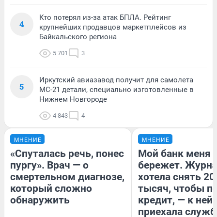
Кто потерял из-за атак БПЛА. Рейтинг
4
крупнейших продавцов маркетплейсов из
Байкальского региона
5 701
3
Иркутский авиазавод получит для самолета
5
МС-21 детали, специально изготовленные в
Нижнем Новгороде
4 843
4
МНЕНИЕ
МНЕНИЕ
«Спуталась речь, понес
Мой банк меня
пургу». Врач — о
бережет. Журн
смертельном диагнозе,
хотела снять 20
который сложно
тысяч, чтобы п
обнаружить
кредит, — к ней
приехала служб