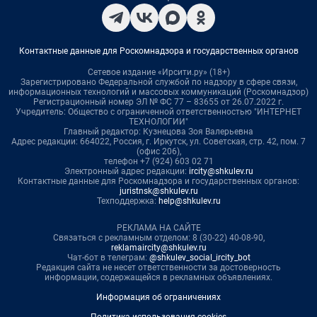
Контактные данные для Роскомнадзора и государственных органов
Сетевое издание «Ирсити.ру» (18+)
Зарегистрировано Федеральной службой по надзору в сфере связи,
информационных технологий и массовых коммуникаций (Роскомнадзор)
Регистрационный номер ЭЛ № ФС 77 – 83655 от 26.07.2022 г.
Учредитель: Общество с ограниченной ответственностью "ИНТЕРНЕТ
ТЕХНОЛОГИИ"
Главный редактор: Кузнецова Зоя Валерьевна
Адрес редакции: 664022, Россия, г. Иркутск, ул. Советская, стр. 42, пом. 7
(офис 206),
телефон +7 (924) 603 02 71
Электронный адрес редакции:
ircity@shkulev.ru
Контактные данные для Роскомнадзора и государственных органов:
juristnsk@shkulev.ru
Техподдержка:
help@shkulev.ru
РЕКЛАМА НА САЙТЕ
Связаться с рекламным отделом: 8 (30-22) 40-08-90,
reklamaircity@shkulev.ru
Чат-бот в телеграм:
@shkulev_social_ircity_bot
Редакция сайта не несет ответственности за достоверность
информации, содержащейся в рекламных объявлениях.
Информация об ограничениях
Политика использования cookies