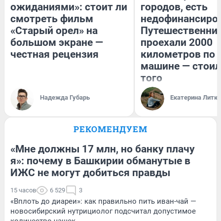
ожиданиями»: стоит ли
городов, есть
смотреть фильм
недофинансиро
«Старый орел» на
Путешественни
большом экране —
проехали 2000
честная рецензия
километров по 
машине — стоил
того
Надежда Губарь
Екатерина Литк
РЕКОМЕНДУЕМ
«Мне должны 17 млн, но банку плачу
я»: почему в Башкирии обманутые в
ИЖС не могут добиться правды
15 часов
6 529
3
«Вплоть до диареи»: как правильно пить иван-чай —
новосибирский нутрициолог подсчитал допустимое