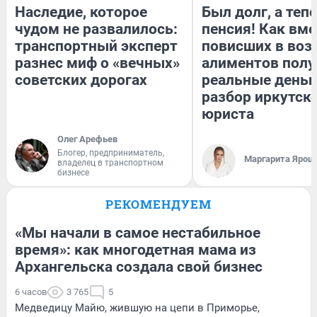
Наследие, которое
Был долг, а теп
чудом не развалилось:
пенсия! Как вм
транспортный эксперт
повисших в воз
разнес миф о «вечных»
алиментов полу
советских дорогах
реальные деньг
разбор иркутск
юриста
Олег Арефьев
Блогер, предприниматель,
Маргарита Ярош
владелец в транспортном
бизнесе
РЕКОМЕНДУЕМ
«Мы начали в самое нестабильное
время»: как многодетная мама из
Архангельска создала свой бизнес
6 часов
3 765
5
Медведицу Майю, жившую на цепи в Приморье,