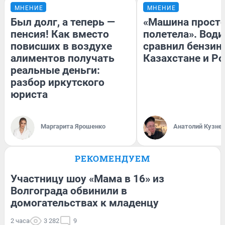
МНЕНИЕ
МНЕНИЕ
Был долг, а теперь —
«Машина прост
пенсия! Как вместо
полетела». Води
повисших в воздухе
сравнил бензин
алиментов получать
Казахстане и Р
реальные деньги:
разбор иркутского
юриста
Маргарита Ярошенко
Анатолий Кузне
РЕКОМЕНДУЕМ
Участницу шоу «Мама в 16» из
Волгограда обвинили в
домогательствах к младенцу
2 часа
3 282
9