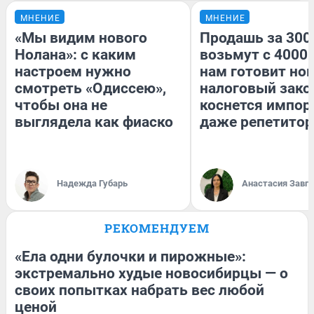
МНЕНИЕ
МНЕНИЕ
«Мы видим нового
Продашь за 3000
Нолана»: с каким
возьмут с 4000.
настроем нужно
нам готовит но
смотреть «Одиссею»,
налоговый зако
чтобы она не
коснется импор
выглядела как фиаско
даже репетитор
Надежда Губарь
Анастасия Завг
РЕКОМЕНДУЕМ
«Ела одни булочки и пирожные»:
экстремально худые новосибирцы — о
своих попытках набрать вес любой
ценой