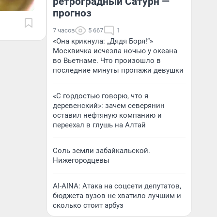
ретроградный Сатурн —
прогноз
7 часов
5 667
1
«Она крикнула: „Дядя Боря!“»
Москвичка исчезла ночью у океана
во Вьетнаме. Что произошло в
последние минуты пропажи девушки
«С гордостью говорю, что я
деревенский»: зачем северянин
оставил нефтяную компанию и
переехал в глушь на Алтай
Соль земли забайкальской.
Нижегородцевы
AI-AINA: Атака на соцсети депутатов,
бюджета вузов не хватило лучшим и
сколько стоит арбуз