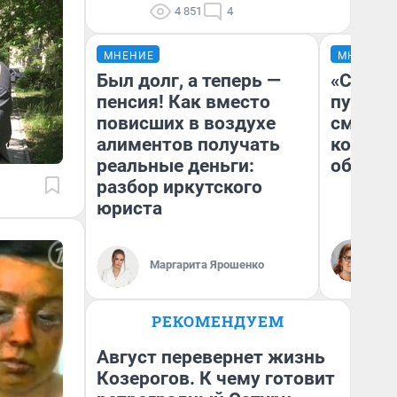
4 851
4
МНЕНИЕ
МНЕНИЕ
Был долг, а теперь —
«Спутал
пенсия! Как вместо
пургу».
повисших в воздухе
смерте
алиментов получать
которы
реальные деньги:
обнару
разбор иркутского
юриста
Ир
Гл
Маргарита Ярошенко
«Р
Во
РЕКОМЕНДУЕМ
Август перевернет жизнь
Козерогов. К чему готовит