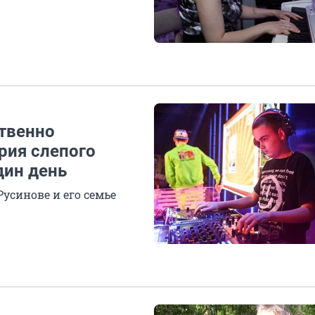
ственно
рия слепого
дин день
усинове и его семье