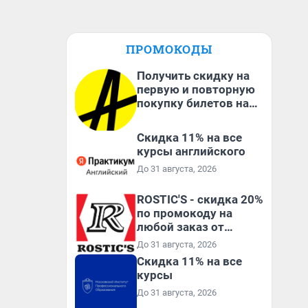
ПРОМОКОДЫ
Получить скидку на
первую и повторную
покупку билетов на
Яндекс Афише
Скидка 11% на все
курсы английского
До 31 августа, 2026
ROSTIC'S - скидка 20%
по промокоду на
любой заказ от
3199₽!
До 31 августа, 2026
Скидка 11% на все
курсы
До 31 августа, 2026