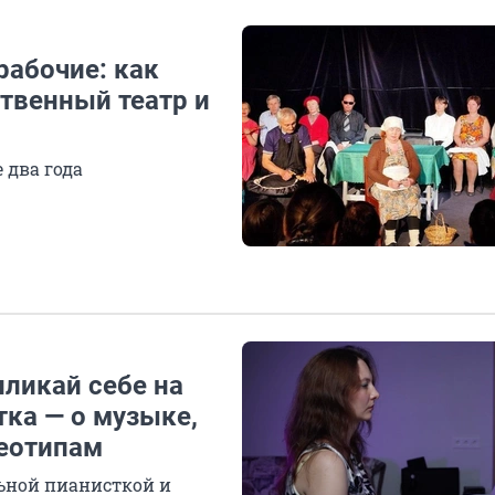
рабочие: как
твенный театр и
 два года
иликай себе на
тка — о музыке,
реотипам
льной пианисткой и