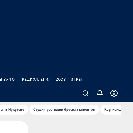
Ы ВАЛЮТ
РЕДКОЛЛЕГИЯ
ZODY
ИГРЫ
ся в Иркутске
Студия растяжки бросила клиентов
Крупнейшие про