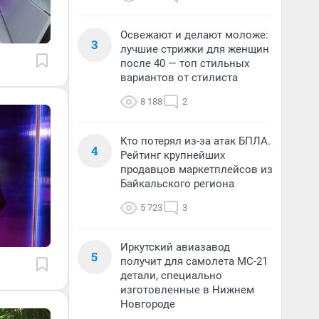
Освежают и делают моложе:
3
лучшие стрижки для женщин
после 40 — топ стильных
вариантов от стилиста
8 188
2
Кто потерял из-за атак БПЛА.
4
Рейтинг крупнейших
продавцов маркетплейсов из
Байкальского региона
5 723
3
Иркутский авиазавод
5
получит для самолета МС-21
детали, специально
изготовленные в Нижнем
Новгороде