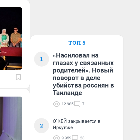
ТОП 5
«Насиловал на
1
глазах у связанных
родителей». Новый
поворот в деле
убийства россиян в
Таиланде
12 985
7
О`КЕЙ закрывается в
2
Иркутске
9 959
23