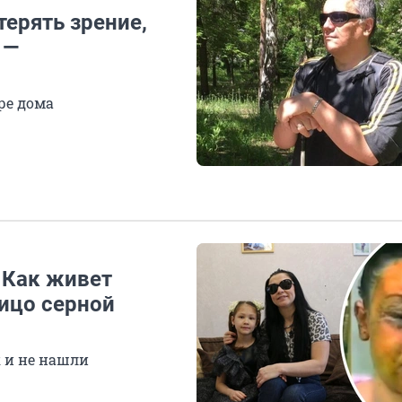
терять зрение,
 —
ре дома
. Как живет
лицо серной
к и не нашли