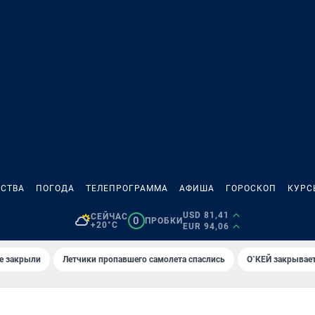
СТВА
ПОГОДА
ТЕЛЕПРОГРАММА
АФИША
ГОРОСКОП
КУРС
USD 81,41
СЕЙЧАС
0
ПРОБКИ
+20°C
EUR 94,06
е закрыли
Летчики пропавшего самолета спаслись
О`КЕЙ закрывает