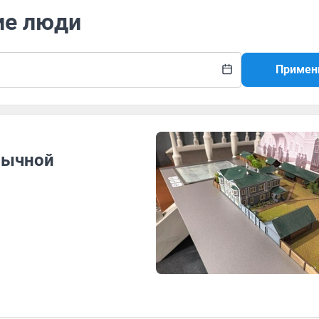
ие люди
Примен
бычной