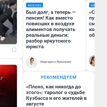
МНЕНИЕ
МНЕНИЕ
Был долг, а теперь —
«Спутал
пенсия! Как вместо
пургу».
повисших в воздухе
смерте
алиментов получать
которы
реальные деньги:
обнару
разбор иркутского
юриста
Ир
Гл
Маргарита Ярошенко
«Р
Во
РЕКОМЕНДУЕМ
«Плохо, как никогда до
этого»: таролог о судьбе
Кузбасса и его жителей в
августе