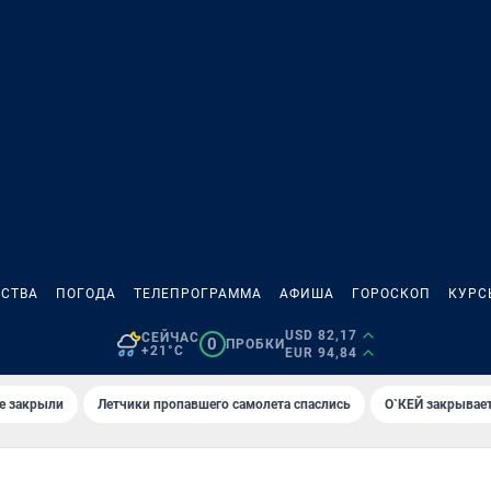
СТВА
ПОГОДА
ТЕЛЕПРОГРАММА
АФИША
ГОРОСКОП
КУРС
USD 82,17
СЕЙЧАС
0
ПРОБКИ
+21°C
EUR 94,84
е закрыли
Летчики пропавшего самолета спаслись
О`КЕЙ закрывает