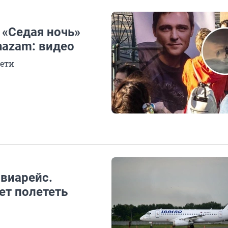
 «Седая ночь»
hazam: видео
Сети
авиарейс.
ет полететь