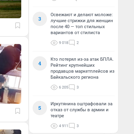
Освежают и делают моложе:
3
лучшие стрижки для женщин
после 40 — топ стильных
вариантов от стилиста
9 018
2
Кто потерял из-за атак БПЛА.
4
Рейтинг крупнейших
продавцов маркетплейсов из
Байкальского региона
6 205
3
Иркутянина оштрафовали за
5
отказ от службы в армии и
театре
4 911
3