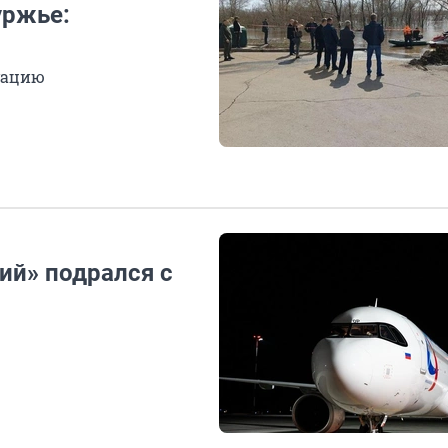
уржье:
уацию
ий» подрался с