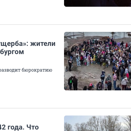
ущерба»: жители
нбургом
 разводит бюрократию
2 года. Что