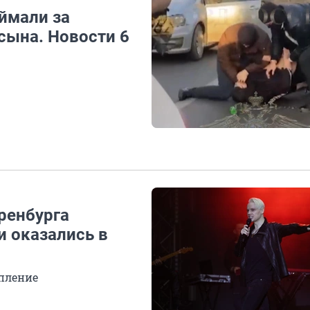
ймали за
сына. Новости 6
ренбурга
и оказались в
упление