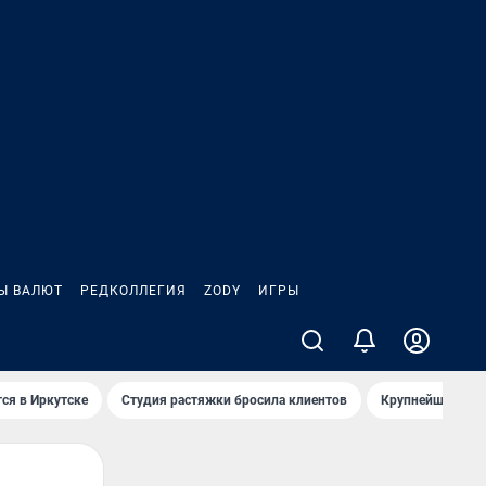
Ы ВАЛЮТ
РЕДКОЛЛЕГИЯ
ZODY
ИГРЫ
ся в Иркутске
Студия растяжки бросила клиентов
Крупнейшие про