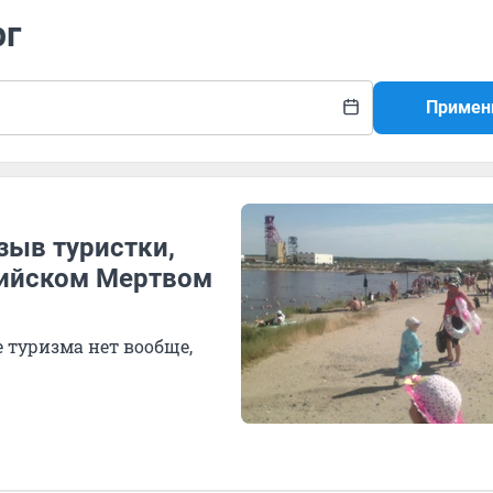
рг
Примен
зыв туристки,
сийском Мертвом
 туризма нет вообще,