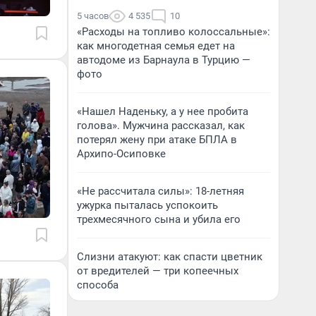
5 часов
4 535
10
«Расходы на топливо колоссальные»:
как многодетная семья едет на
автодоме из Барнаула в Турцию —
фото
«Нашел Наденьку, а у нее пробита
голова». Мужчина рассказал, как
потерял жену при атаке БПЛА в
Архипо-Осиповке
«Не рассчитала силы»: 18-летняя
ужурка пыталась успокоить
трехмесячного сына и убила его
Слизни атакуют: как спасти цветник
от вредителей — три копеечных
способа