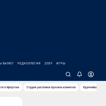
Ы ВАЛЮТ
РЕДКОЛЛЕГИЯ
ZODY
ИГРЫ
ся в Иркутске
Студия растяжки бросила клиентов
Крупнейшие про