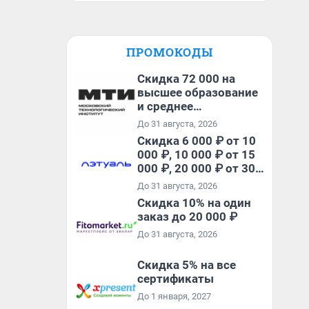
ПРОМОКОДЫ
Скидка 72 000 на
высшее образование
и среднее
специальное
До 31 августа, 2026
образование в
Скидка 6 000 ₽ от 10
первый год обучения
000 ₽, 10 000 ₽ от 15
000 ₽, 20 000 ₽ от 30
000 ₽ и 35 000 ₽ от 50
До 31 августа, 2026
000 ₽ на первый и все
Скидка 10% на один
повторные заказы по
заказ до 20 000 ₽
промокоду НАБЕРИ
До 31 августа, 2026
Скидка 5% на все
сертификаты
До 1 января, 2027