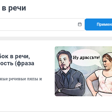
 в речи
Примен
ок в речи,
ость (фраза
ные речевые ляпы и