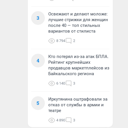
Освежают и делают моложе:
3
лучшие стрижки для женщин
после 40 — топ стильных
вариантов от стилиста
8 794
2
Кто потерял из-за атак БПЛА.
4
Рейтинг крупнейших
продавцов маркетплейсов из
Байкальского региона
6 140
3
Иркутянина оштрафовали за
5
отказ от службы в армии и
театре
4 890
3