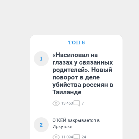
ТОП 5
«Насиловал на
1
глазах у связанных
родителей». Новый
поворот в деле
убийства россиян в
Таиланде
13 460
7
О`КЕЙ закрывается в
2
Иркутске
11 094
24