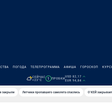
СТВА
ПОГОДА
ТЕЛЕПРОГРАММА
АФИША
ГОРОСКОП
КУРС
USD 82,17
СЕЙЧАС
1
ПРОБКИ
+23°C
EUR 94,84
е закрыли
Летчики пропавшего самолета спаслись
О`КЕЙ закрывает