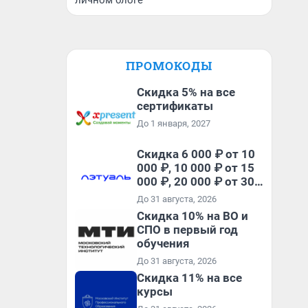
личном блоге
ПРОМОКОДЫ
Скидка 5% на все
сертификаты
До 1 января, 2027
Скидка 6 000 ₽ от 10
000 ₽, 10 000 ₽ от 15
000 ₽, 20 000 ₽ от 30
000 ₽ и 35 000 ₽ от 50
До 31 августа, 2026
000 ₽ на первый и все
Скидка 10% на ВО и
повторные заказы по
СПО в первый год
промокоду НАБЕРИ
обучения
До 31 августа, 2026
Скидка 11% на все
курсы