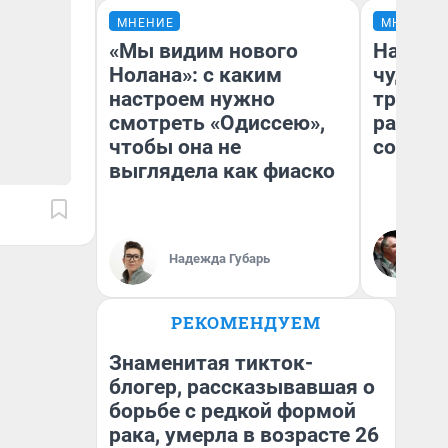
МНЕНИЕ
МНЕНИЕ
«Мы видим нового
Наслед
Нолана»: с каким
чудом 
настроем нужно
трансп
смотреть «Одиссею»,
разнес
чтобы она не
советс
выглядела как фиаско
Ол
Бл
Надежда Губарь
вл
би
РЕКОМЕНДУЕМ
Знаменитая тикток-
блогер, рассказывавшая о
борьбе с редкой формой
рака, умерла в возрасте 26