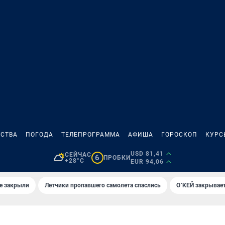
СТВА
ПОГОДА
ТЕЛЕПРОГРАММА
АФИША
ГОРОСКОП
КУРС
USD 81,41
СЕЙЧАС
6
ПРОБКИ
+28°C
EUR 94,06
е закрыли
Летчики пропавшего самолета спаслись
О`КЕЙ закрывает