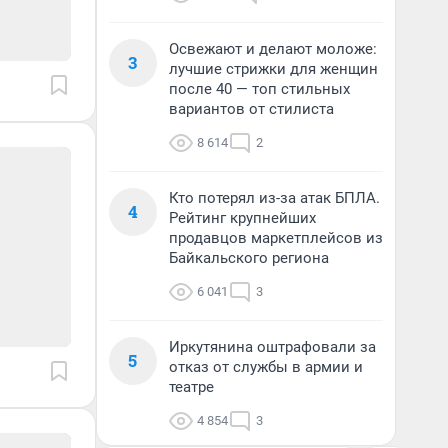
Освежают и делают моложе:
3
лучшие стрижки для женщин
после 40 — топ стильных
вариантов от стилиста
8 614
2
Кто потерял из-за атак БПЛА.
4
Рейтинг крупнейших
продавцов маркетплейсов из
Байкальского региона
6 041
3
Иркутянина оштрафовали за
5
отказ от службы в армии и
театре
4 854
3