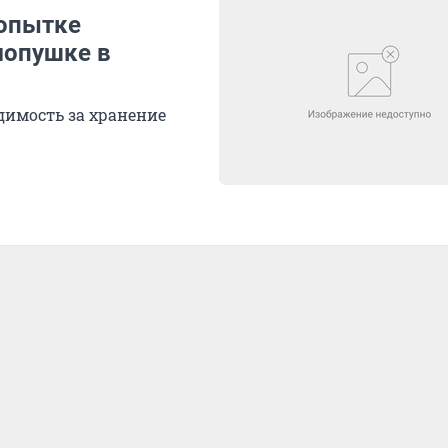
попытке
мопушке в
димость за хранение