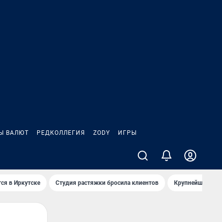
Ы ВАЛЮТ
РЕДКОЛЛЕГИЯ
ZODY
ИГРЫ
ся в Иркутске
Студия растяжки бросила клиентов
Крупнейшие про