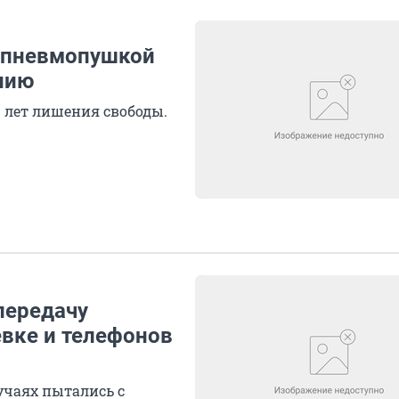
с пневмопушкой
нию
3 лет лишения свободы.
передачу
вке и телефонов
учаях пытались с