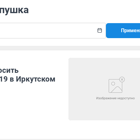
опушка
Примен
осить
19 в Иркутском