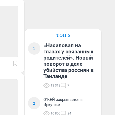
ТОП 5
«Насиловал на
1
глазах у связанных
родителей». Новый
поворот в деле
убийства россиян в
Таиланде
13 313
7
О`КЕЙ закрывается в
2
Иркутске
10 800
24