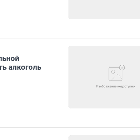
льной
ь алкоголь