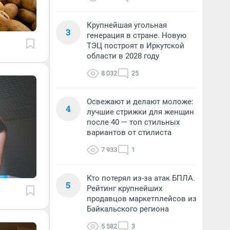
Крупнейшая угольная
3
генерация в стране. Новую
ТЭЦ построят в Иркутской
области в 2028 году
8 032
25
Освежают и делают моложе:
4
лучшие стрижки для женщин
после 40 — топ стильных
вариантов от стилиста
7 933
1
Кто потерял из-за атак БПЛА.
5
Рейтинг крупнейших
продавцов маркетплейсов из
Байкальского региона
5 582
3