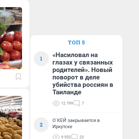
ТОП 5
«Насиловал на
1
глазах у связанных
родителей». Новый
поворот в деле
убийства россиян в
Таиланде
12 799
7
О`КЕЙ закрывается в
2
Иркутске
9 553
23