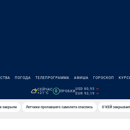
СТВА
ПОГОДА
ТЕЛЕПРОГРАММА
АФИША
ГОРОСКОП
КУРС
USD 80,93
СЕЙЧАС
0
ПРОБКИ
+21°C
EUR 93,19
е закрыли
Летчики пропавшего самолета спаслись
О`КЕЙ закрывает