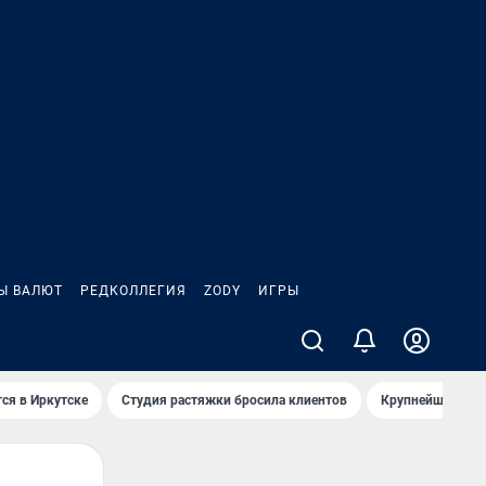
Ы ВАЛЮТ
РЕДКОЛЛЕГИЯ
ZODY
ИГРЫ
ся в Иркутске
Студия растяжки бросила клиентов
Крупнейшие про