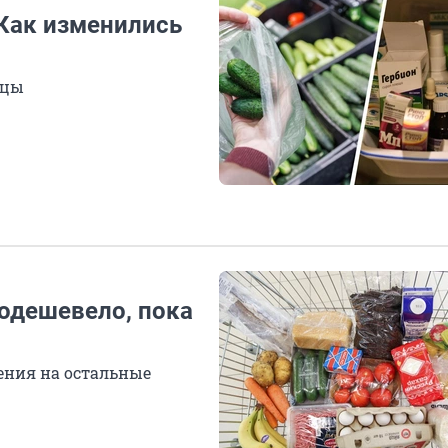
 Как изменились
рцы
подешевело, пока
ения на остальные