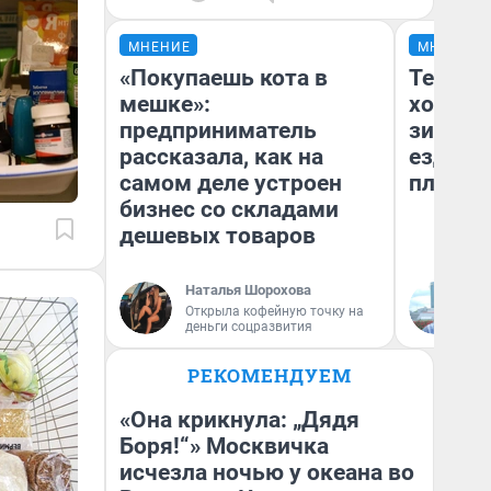
МНЕНИЕ
МНЕНИЕ
«Покупаешь кота в
Тепло 
мешке»:
холодн
предприниматель
зимой.
рассказала, как на
ездит н
самом деле устроен
плюсы 
бизнес со складами
дешевых товаров
Наталья Шорохова
Д
Открыла кофейную точку на
деньги соцразвития
РЕКОМЕНДУЕМ
«Она крикнула: „Дядя
Боря!“» Москвичка
исчезла ночью у океана во