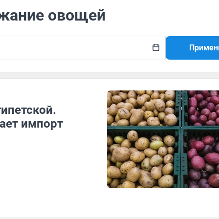
ожание овощей
Примен
ипетской.
ает импорт