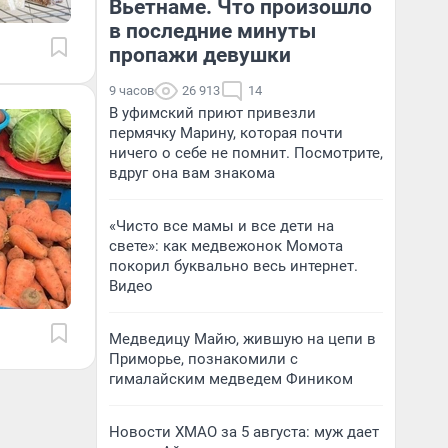
Вьетнаме. Что произошло
в последние минуты
пропажи девушки
9 часов
26 913
14
В уфимский приют привезли
пермячку Марину, которая почти
ничего о себе не помнит. Посмотрите,
вдруг она вам знакома
«Чисто все мамы и все дети на
свете»: как медвежонок Момота
покорил буквально весь интернет.
Видео
Медведицу Майю, жившую на цепи в
Приморье, познакомили с
гималайским медведем Фиником
Новости ХМАО за 5 августа: муж дает