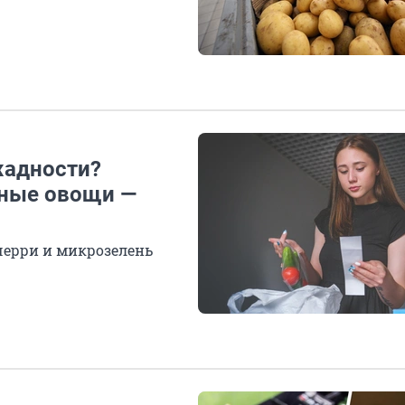
жадности?
ные овощи —
черри и микрозелень