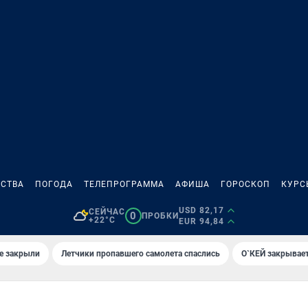
СТВА
ПОГОДА
ТЕЛЕПРОГРАММА
АФИША
ГОРОСКОП
КУРС
USD 82,17
СЕЙЧАС
0
ПРОБКИ
+22°C
EUR 94,84
е закрыли
Летчики пропавшего самолета спаслись
О`КЕЙ закрывает