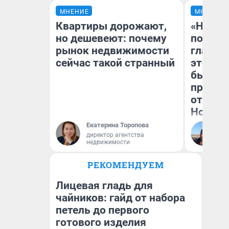
МНЕНИЕ
МНЕНИЕ
Квартиры дорожают,
«Никог
но дешевеют: почему
победи
рынок недвижимости
главны
сейчас такой странный
этого г
бьет р
прокат
отзыв 
Нолана
Екатерина Торопова
Ст
директор агентства
Эк
недвижимости
РЕКОМЕНДУЕМ
Лицевая гладь для
чайников: гайд от набора
петель до первого
готового изделия