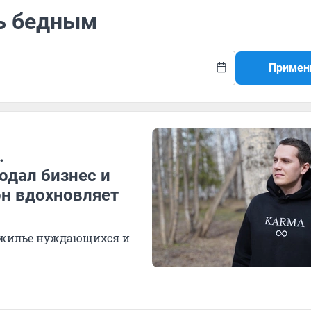
ь бедным
Примен
.
одал бизнес и
н вдохновляет
к жилье нуждающихся и