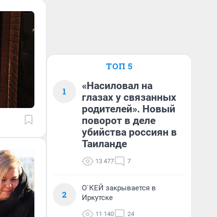
ТОП 5
«Насиловал на
1
глазах у связанных
родителей». Новый
поворот в деле
убийства россиян в
Таиланде
13 477
7
О`КЕЙ закрывается в
2
Иркутске
11 140
24