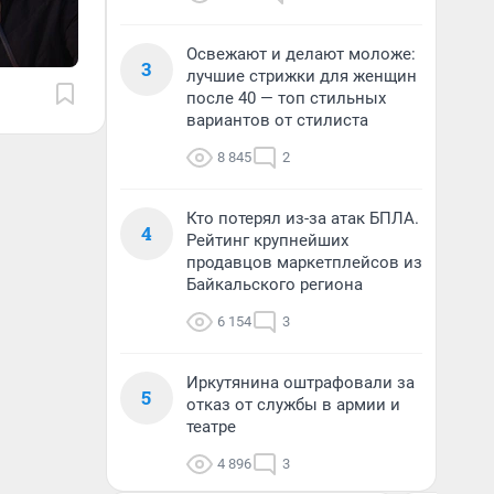
Освежают и делают моложе:
3
лучшие стрижки для женщин
после 40 — топ стильных
вариантов от стилиста
8 845
2
Кто потерял из-за атак БПЛА.
4
Рейтинг крупнейших
продавцов маркетплейсов из
Байкальского региона
6 154
3
Иркутянина оштрафовали за
5
отказ от службы в армии и
театре
4 896
3