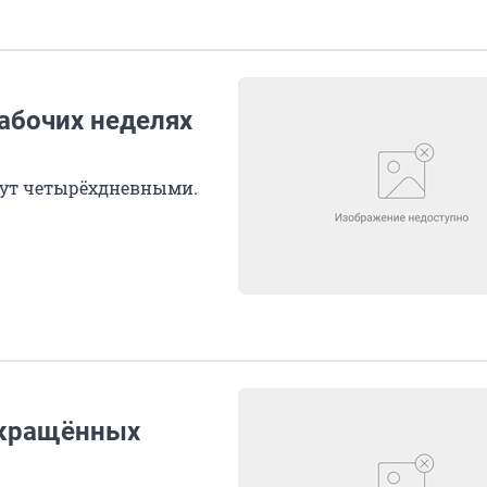
абочих неделях
удут четырёхдневными.
окращённых