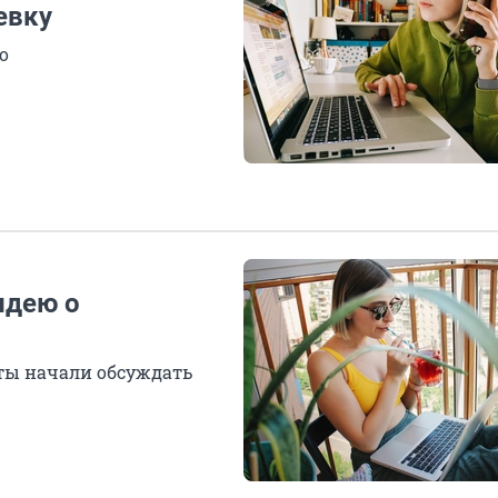
евку
о
идею о
ты начали обсуждать