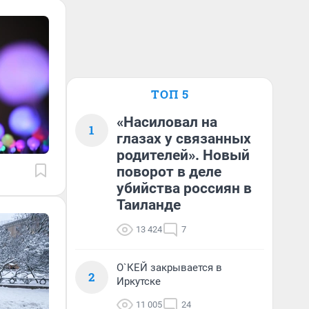
ТОП 5
«Насиловал на
1
глазах у связанных
родителей». Новый
поворот в деле
убийства россиян в
Таиланде
13 424
7
О`КЕЙ закрывается в
2
Иркутске
11 005
24