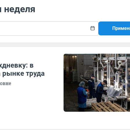
я неделя
Примен
хдневку: в
а рынке труда
ровне