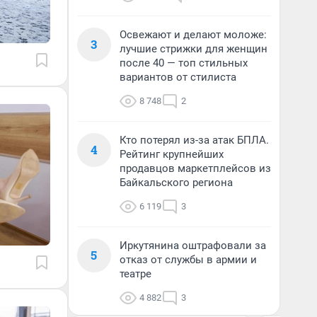
Освежают и делают моложе:
3
лучшие стрижки для женщин
после 40 — топ стильных
вариантов от стилиста
8 748
2
Кто потерял из-за атак БПЛА.
4
Рейтинг крупнейших
продавцов маркетплейсов из
Байкальского региона
6 119
3
Иркутянина оштрафовали за
5
отказ от службы в армии и
театре
4 882
3