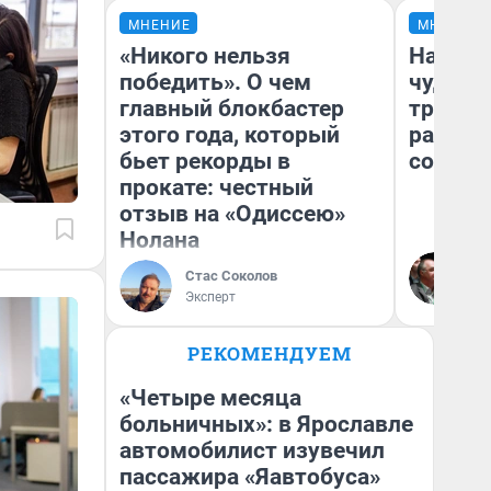
МНЕНИЕ
МНЕНИЕ
«Никого нельзя
Наслед
победить». О чем
чудом 
главный блокбастер
трансп
этого года, который
разнес
бьет рекорды в
советс
прокате: честный
отзыв на «Одиссею»
Нолана
Ол
Бл
Стас Соколов
вл
Эксперт
би
РЕКОМЕНДУЕМ
«Четыре месяца
больничных»: в Ярославле
автомобилист изувечил
пассажира «Яавтобуса»