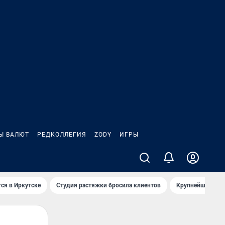
Ы ВАЛЮТ
РЕДКОЛЛЕГИЯ
ZODY
ИГРЫ
ся в Иркутске
Студия растяжки бросила клиентов
Крупнейшие про