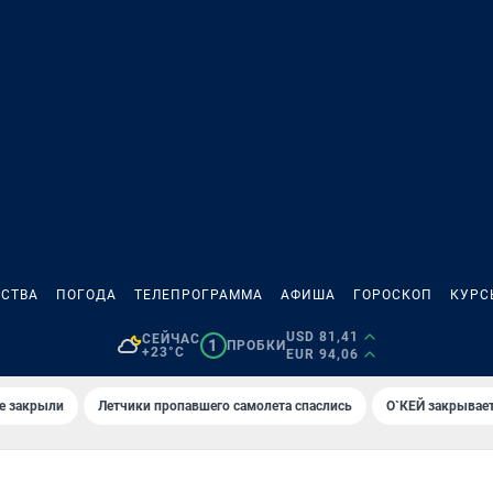
СТВА
ПОГОДА
ТЕЛЕПРОГРАММА
АФИША
ГОРОСКОП
КУРС
USD 81,41
СЕЙЧАС
1
ПРОБКИ
+23°C
EUR 94,06
е закрыли
Летчики пропавшего самолета спаслись
О`КЕЙ закрывает