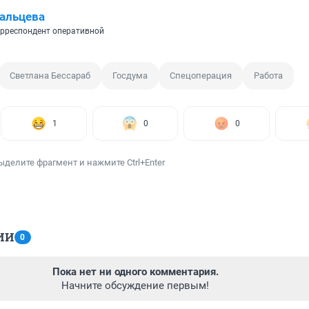
альцева
рреспондент оперативной
Светлана Бессараб
Госдума
Спецоперация
Работа
1
0
0
ыделите фрагмент и нажмите Ctrl+Enter
ИИ
0
Пока нет ни одного комментария.
Начните обсуждение первым!