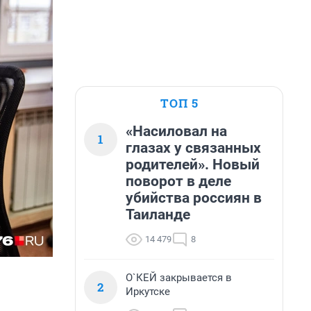
ТОП 5
«Насиловал на
1
глазах у связанных
родителей». Новый
поворот в деле
убийства россиян в
Таиланде
14 479
8
О`КЕЙ закрывается в
2
Иркутске