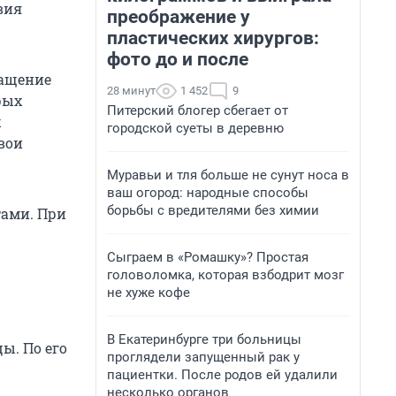
вия
преображение у
пластических хирургов:
фото до и после
ращение
28 минут
1 452
9
рых
Питерский блогер сбегает от
х
городской суеты в деревню
вои
Муравьи и тля больше не сунут носа в
ваш огород: народные способы
борьбы с вредителями без химии
тами. При
Сыграем в «Ромашку»? Простая
головоломка, которая взбодрит мозг
не хуже кофе
В Екатеринбурге три больницы
ы. По его
проглядели запущенный рак у
пациентки. После родов ей удалили
несколько органов