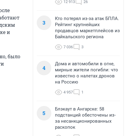
12 913
26
осле
работают
Кто потерял из-за атак БПЛА.
3
одским
Рейтинг крупнейших
продавцов маркетплейсов из
ке и
Байкальского региона
7 036
3
но, было
ти
Дома и автомобили в огне,
4
мирные жители погибли: что
известно о налетах дронов
на Россию
4 957
1
Блэкаут в Ангарске: 58
5
подстанций обесточены из-
за несанкционированных
раскопок