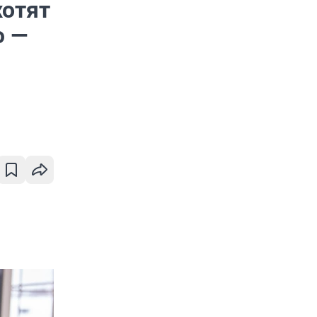
хотят
ю —