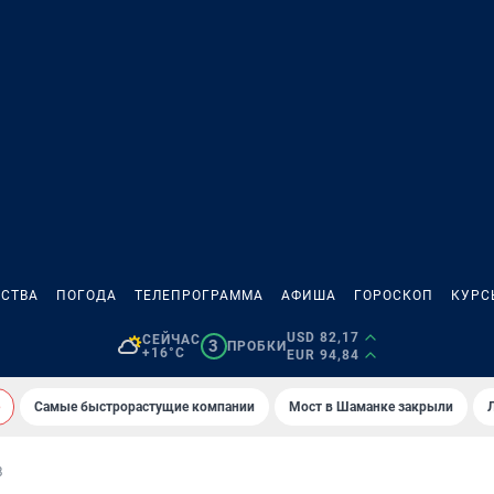
СТВА
ПОГОДА
ТЕЛЕПРОГРАММА
АФИША
ГОРОСКОП
КУРС
USD 82,17
СЕЙЧАС
3
ПРОБКИ
+16°C
EUR 94,84
Самые быстрорастущие компании
Мост в Шаманке закрыли
В