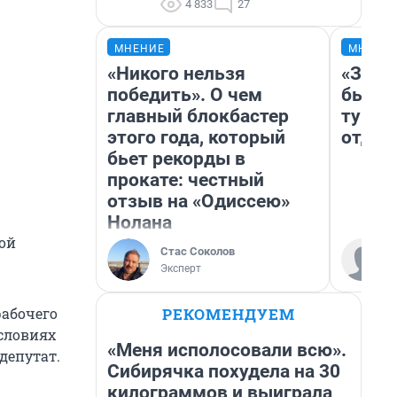
4 833
27
МНЕНИЕ
МНЕНИ
«Никого нельзя
«За н
победить». О чем
были 
главный блокбастер
турис
этого года, который
отдых
бьет рекорды в
прокате: честный
отзыв на «Одиссею»
Нолана
ной
Стас Соколов
Эксперт
РЕКОМЕНДУЕМ
рабочего
словиях
«Меня исполосовали всю».
депутат.
Сибирячка похудела на 30
килограммов и выиграла