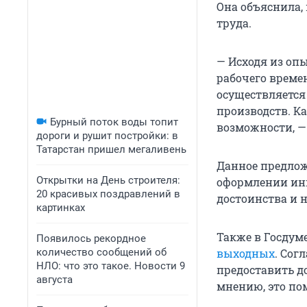
Она объяснила,
труда.
— Исходя из оп
рабочего време
осуществляется 
производств. К
Бурный поток воды топит
возможности, —
дороги и рушит постройки: в
Татарстан пришел мегаливень
Данное предлож
Открытки на День строителя:
оформлении ин
20 красивых поздравлений в
достоинства и 
картинках
Также в Госдум
Появилось рекордное
количество сообщений об
выходных
. Сог
НЛО: что это такое. Новости 9
предоставить д
августа
мнению, это по