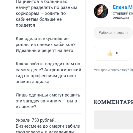
Пациентов в больницах
Елена М
начнут разделять по разным
коридорам — ходить по
Старший ко
редакции
кабинетам больше не
придется
Рабочая неделя
Как сделать вкуснейшие
роллы из свежих кабачков?
Идеальный рецепт на лето
0
Какая работа подходит вам на
самом деле? Астрологический
Увидели опечатку? В
гид по профессиям для всех
знаков зодиака
Лишь единицы смогут решить
эту загадку за минуту — вы в
КОММЕНТАР
их числе?
Украли 750 рублей.
Бизнесмена до смерти забили
гвоздодером и искалечили