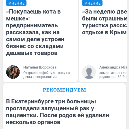
МНЕНИЕ
МНЕНИЕ
«Покупаешь кота в
«За неделю две
мешке»:
были страшные
предприниматель
туристка расска
рассказала, как на
отдыхе в Крым
самом деле устроен
бизнес со складами
дешевых товаров
Наталья Шорохова
Александра Исм
Открыла кофейную точку на
заместитель глав
деньги соцразвития
редактора 63.RU
РЕКОМЕНДУЕМ
В Екатеринбурге три больницы
проглядели запущенный рак у
пациентки. После родов ей удалили
несколько органов