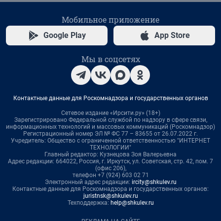
Мобильное приложение
Google Play
App Store
Мы в соцсетях
Контактные данные для Роскомнадзора и государственных органов
Сетевое издание «Ирсити.ру» (18+)
Зарегистрировано Федеральной службой по надзору в сфере связи,
информационных технологий и массовых коммуникаций (Роскомнадзор)
Регистрационный номер ЭЛ № ФС 77 – 83655 от 26.07.2022 г.
Учредитель: Общество с ограниченной ответственностью "ИНТЕРНЕТ
ТЕХНОЛОГИИ"
Главный редактор: Кузнецова Зоя Валерьевна
Адрес редакции: 664022, Россия, г. Иркутск, ул. Советская, стр. 42, пом. 7
(офис 206),
телефон +7 (924) 603 02 71
Электронный адрес редакции:
ircity@shkulev.ru
Контактные данные для Роскомнадзора и государственных органов:
juristnsk@shkulev.ru
Техподдержка:
help@shkulev.ru