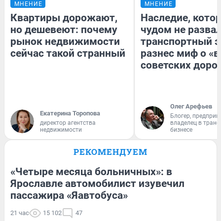
МНЕНИЕ
МНЕНИЕ
Квартиры дорожают,
Наследие, кото
но дешевеют: почему
чудом не разва
рынок недвижимости
транспортный э
сейчас такой странный
разнес миф о «
советских доро
Олег Арефьев
Екатерина Торопова
Блогер, предприн
директор агентства
владелец в тран
недвижимости
бизнесе
РЕКОМЕНДУЕМ
«Четыре месяца больничных»: в
Ярославле автомобилист изувечил
пассажира «Яавтобуса»
21 час
15 102
47