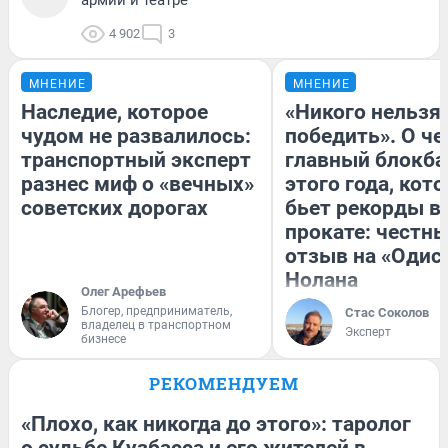
4 902
3
МНЕНИЕ
МНЕНИЕ
Наследие, которое
«Никого нельзя
чудом не развалилось:
победить». О ч
транспортный эксперт
главный блокба
разнес миф о «вечных»
этого года, кот
советских дорогах
бьет рекорды в
прокате: честн
отзыв на «Одис
Нолана
Олег Арефьев
Блогер, предприниматель,
Стас Соколов
владелец в транспортном
Эксперт
бизнесе
РЕКОМЕНДУЕМ
«Плохо, как никогда до этого»: таролог
о судьбе Кузбасса и его жителей в