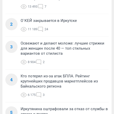
13 493
7
О`КЕЙ закрывается в Иркутске
2
11 189
24
Освежают и делают моложе: лучшие стрижки
3
для женщин после 40 — топ стильных
вариантов от стилиста
8 904
2
Кто потерял из-за атак БПЛА. Рейтинг
4
крупнейших продавцов маркетплейсов из
Байкальского региона
6 175
3
Иркутянина оштрафовали за отказ от службы в
5
армии и театре