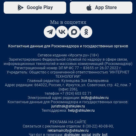
Google Play
App Store
Мы в соцсетях
Контактные данные для Роскомнадзора и государственных органов
Сетевое издание «Ирсити.ру» (18+)
Зарегистрировано Федеральной службой по надзору в сфере связи,
информационных технологий и массовых коммуникаций (Роскомнадзор)
Регистрационный номер ЭЛ № ФС 77 – 83655 от 26.07.2022 г.
Учредитель: Общество с ограниченной ответственностью "ИНТЕРНЕТ
ТЕХНОЛОГИИ"
Главный редактор: Кузнецова Зоя Валерьевна
Адрес редакции: 664022, Россия, г. Иркутск, ул. Советская, стр. 42, пом. 7
(офис 206),
телефон +7 (924) 603 02 71
Электронный адрес редакции:
ircity@shkulev.ru
Контактные данные для Роскомнадзора и государственных органов:
juristnsk@shkulev.ru
Техподдержка:
help@shkulev.ru
РЕКЛАМА НА САЙТЕ
Связаться с рекламным отделом: 8 (30-22) 40-08-90,
reklamaircity@shkulev.ru
Чат-бот в телеграм:
@shkulev_social_ircity_bot