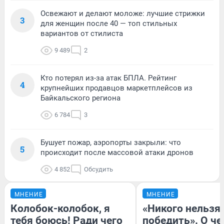
Освежают и делают моложе: лучшие стрижки
3
для женщин после 40 — топ стильных
вариантов от стилиста
9 489
2
Кто потерял из-за атак БПЛА. Рейтинг
4
крупнейших продавцов маркетплейсов из
Байкальского региона
6 784
3
Бушует пожар, аэропорты закрыли: что
5
происходит после массовой атаки дронов
4 852
Обсудить
МНЕНИЕ
МНЕНИЕ
Колобок-колобок, я
«Никого нельзя
тебя боюсь! Ради чего
победить». О ч