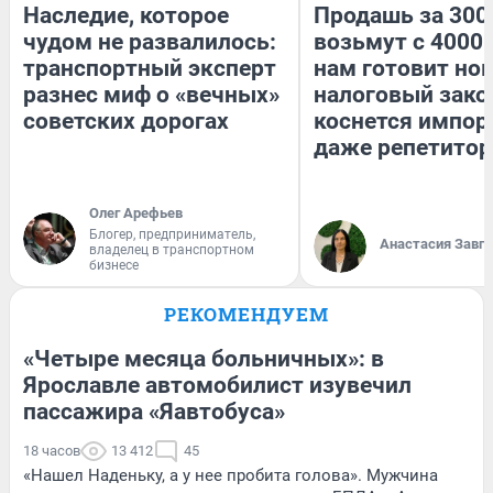
Наследие, которое
Продашь за 3000
чудом не развалилось:
возьмут с 4000.
транспортный эксперт
нам готовит но
разнес миф о «вечных»
налоговый зако
советских дорогах
коснется импор
даже репетитор
Олег Арефьев
Блогер, предприниматель,
Анастасия Завг
владелец в транспортном
бизнесе
РЕКОМЕНДУЕМ
«Четыре месяца больничных»: в
Ярославле автомобилист изувечил
пассажира «Яавтобуса»
18 часов
13 412
45
«Нашел Наденьку, а у нее пробита голова». Мужчина