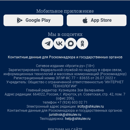
Мобильное приложение
Google Play
App Store
Мы в соцсетях
Контактные данные для Роскомнадзора и государственных органов
Сетевое издание «Ирсити.ру» (18+)
Зарегистрировано Федеральной службой по надзору в сфере связи,
информационных технологий и массовых коммуникаций (Роскомнадзор)
Регистрационный номер ЭЛ № ФС 77 – 83655 от 26.07.2022 г.
Учредитель: Общество с ограниченной ответственностью "ИНТЕРНЕТ
ТЕХНОЛОГИИ"
Главный редактор: Кузнецова Зоя Валерьевна
Адрес редакции: 664022, Россия, г. Иркутск, ул. Советская, стр. 42, пом. 7
(офис 206),
телефон +7 (924) 603 02 71
Электронный адрес редакции:
ircity@shkulev.ru
Контактные данные для Роскомнадзора и государственных органов:
juristnsk@shkulev.ru
Техподдержка:
help@shkulev.ru
РЕКЛАМА НА САЙТЕ