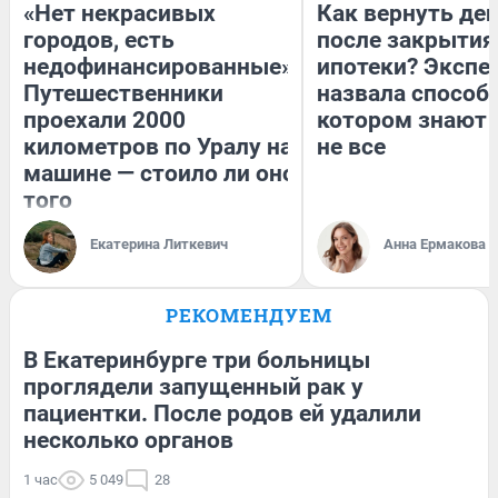
«Нет некрасивых
Как вернуть де
городов, есть
после закрытия
недофинансированные».
ипотеки? Экспе
Путешественники
назвала способ,
проехали 2000
котором знают 
километров по Уралу на
не все
машине — стоило ли оно
того
Екатерина Литкевич
Анна Ермакова
РЕКОМЕНДУЕМ
В Екатеринбурге три больницы
проглядели запущенный рак у
пациентки. После родов ей удалили
несколько органов
1 час
5 049
28