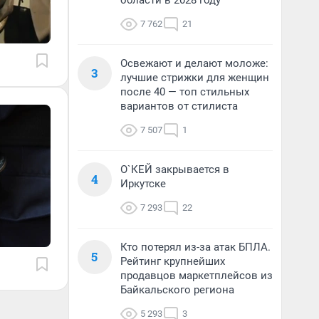
области в 2028 году
7 762
21
Освежают и делают моложе:
3
лучшие стрижки для женщин
после 40 — топ стильных
вариантов от стилиста
7 507
1
О`КЕЙ закрывается в
4
Иркутске
7 293
22
Кто потерял из-за атак БПЛА.
5
Рейтинг крупнейших
продавцов маркетплейсов из
Байкальского региона
5 293
3