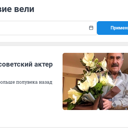
вие вели
Примен
советский актер
больше полувека назад