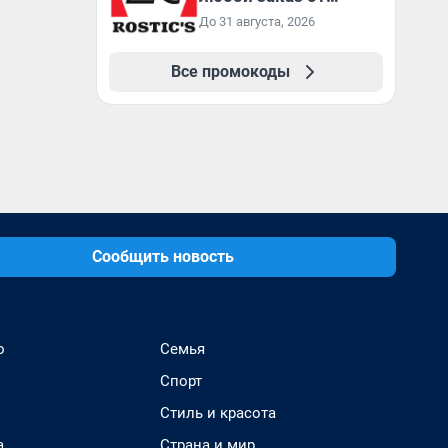
3199₽!
До 31 августа, 2026
Все промокоды
Сообщить новость
о
Семья
Спорт
Стиль и красота
а
Страна и мир