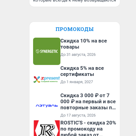
которые всегда к нему возвращаются
ПРОМОКОДЫ
Скидка 10% на все
товары
До 31 августа, 2026
Скидка 5% на все
сертификаты
До 1 января, 2027
Скидка 3 000 ₽ от 7
000 ₽ на первый и все
повторные заказы по
промокоду МОМЕНТ
До 17 августа, 2026
ROSTIC'S - скидка 20%
по промокоду на
любой заказ от