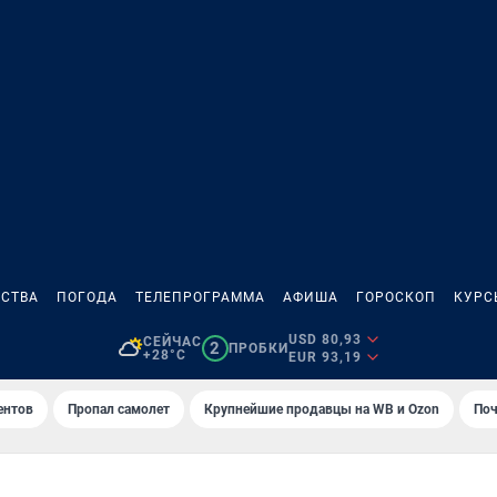
СТВА
ПОГОДА
ТЕЛЕПРОГРАММА
АФИША
ГОРОСКОП
КУРС
USD 80,93
СЕЙЧАС
2
ПРОБКИ
+28°C
EUR 93,19
ентов
Пропал самолет
Крупнейшие продавцы на WB и Ozon
Поч