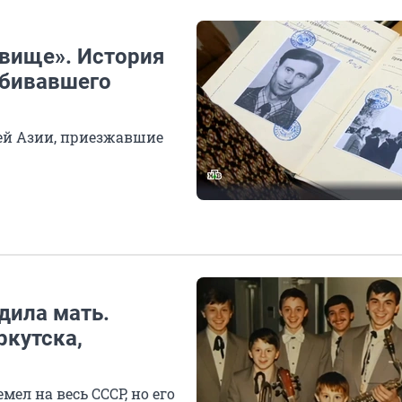
овище». История
убивавшего
ей Азии, приезжавшие
дила мать.
ркутска,
ел на весь СССР, но его