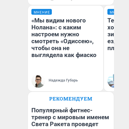
МНЕНИЕ
МНЕНИЕ
«Мы видим нового
Тепло 
Нолана»: с каким
холодн
настроем нужно
зимой.
смотреть «Одиссею»,
ездит н
чтобы она не
плюсы 
выглядела как фиаско
Надежда Губарь
Д
РЕКОМЕНДУЕМ
Популярный фитнес-
тренер с мировым именем
Света Ракета проведет