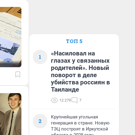
ТОП 5
«Насиловал на
1
глазах у связанных
родителей». Новый
поворот в деле
убийства россиян в
Таиланде
12 279
7
Крупнейшая угольная
2
генерация в стране. Новую
ТЭЦ построят в Иркутской