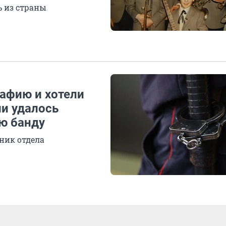
ь из страны
афию и хотели
ии удалось
ю банду
ник отдела