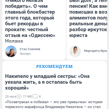
«Никого нельзя
Был долг, а теп
победить». О чем
пенсия! Как вм
главный блокбастер
повисших в воз
этого года, который
алиментов полу
бьет рекорды в
реальные деньг
прокате: честный
разбор иркутск
отзыв на «Одиссею»
юриста
Нолана
Стас Соколов
Маргарита Ярош
Эксперт
РЕКОМЕНДУЕМ
Накипело у младшей сестры: «Она
уехала жить, а я осталась быть
хорошей»
23 часа
17 490
8
«Позавтракал и побежал — это уже привычка»: история
пермского марафонца Владимира Никитина — он стал