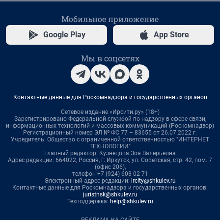
Мобильное приложение
Google Play
App Store
Мы в соцсетях
Контактные данные для Роскомнадзора и государственных органов
Сетевое издание «Ирсити.ру» (18+)
Зарегистрировано Федеральной службой по надзору в сфере связи,
информационных технологий и массовых коммуникаций (Роскомнадзор)
Регистрационный номер ЭЛ № ФС 77 – 83655 от 26.07.2022 г.
Учредитель: Общество с ограниченной ответственностью "ИНТЕРНЕТ
ТЕХНОЛОГИИ"
Главный редактор: Кузнецова Зоя Валерьевна
Адрес редакции: 664022, Россия, г. Иркутск, ул. Советская, стр. 42, пом. 7
(офис 206),
телефон +7 (924) 603 02 71
Электронный адрес редакции:
ircity@shkulev.ru
Контактные данные для Роскомнадзора и государственных органов:
juristnsk@shkulev.ru
Техподдержка:
help@shkulev.ru
РЕКЛАМА НА САЙТЕ