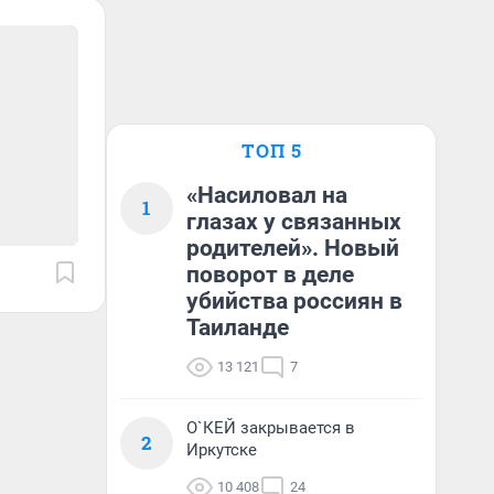
ТОП 5
«Насиловал на
1
глазах у связанных
родителей». Новый
поворот в деле
убийства россиян в
Таиланде
13 121
7
О`КЕЙ закрывается в
2
Иркутске
10 408
24