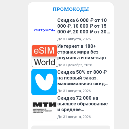
ПРОМОКОДЫ
Скидка 6 000 ₽ от 10
000 ₽, 10 000 ₽ от 15
000 ₽, 20 000 ₽ от 30
000 ₽ и 35 000 ₽ от 50
До 31 августа, 2026
000 ₽ на первый и все
Интернет в 180+
повторные заказы по
странах мира без
промокоду НАБЕРИ
роуминга и сим-карт
До 31 декабря, 2026
Скидка 50% от 800 ₽
на первый заказ,
максимальная скидка
600 ₽
До 31 августа, 2026
Скидка 72 000 на
высшее образование
и среднее
специальное
До 31 августа, 2026
образование в
первый год обучения