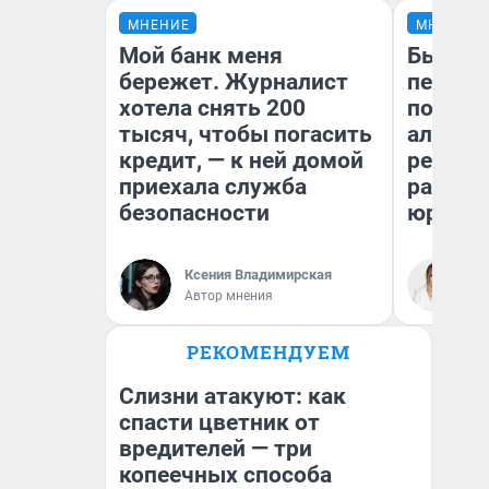
МНЕНИЕ
МНЕНИЕ
Мой банк меня
Был дол
бережет. Журналист
пенсия
хотела снять 200
повисш
тысяч, чтобы погасить
алимен
кредит, — к ней домой
реальн
приехала служба
разбор
безопасности
юриста
Ксения Владимирская
Ма
Автор мнения
РЕКОМЕНДУЕМ
Слизни атакуют: как
спасти цветник от
вредителей — три
копеечных способа