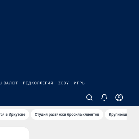
Ы ВАЛЮТ
РЕДКОЛЛЕГИЯ
ZODY
ИГРЫ
ся в Иркутске
Студия растяжки бросила клиентов
Крупнейшие про