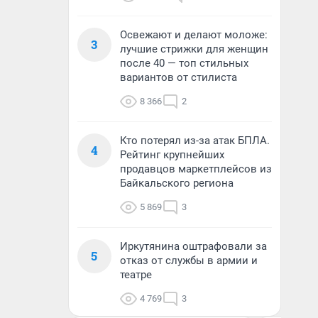
Освежают и делают моложе:
3
лучшие стрижки для женщин
после 40 — топ стильных
вариантов от стилиста
8 366
2
Кто потерял из-за атак БПЛА.
4
Рейтинг крупнейших
продавцов маркетплейсов из
Байкальского региона
5 869
3
Иркутянина оштрафовали за
5
отказ от службы в армии и
театре
4 769
3