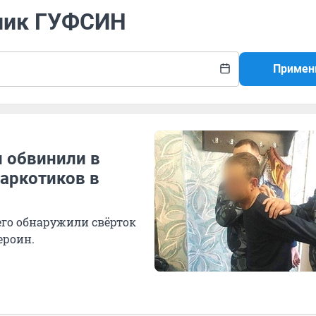
дник ГУФСИН
Примен
 обвинили в
наркотиков в
его обнаружили свёрток
ероин.