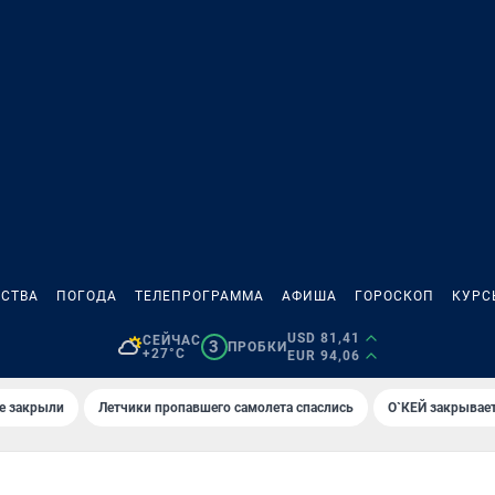
СТВА
ПОГОДА
ТЕЛЕПРОГРАММА
АФИША
ГОРОСКОП
КУРС
USD 81,41
СЕЙЧАС
3
ПРОБКИ
+27°C
EUR 94,06
е закрыли
Летчики пропавшего самолета спаслись
О`КЕЙ закрывает