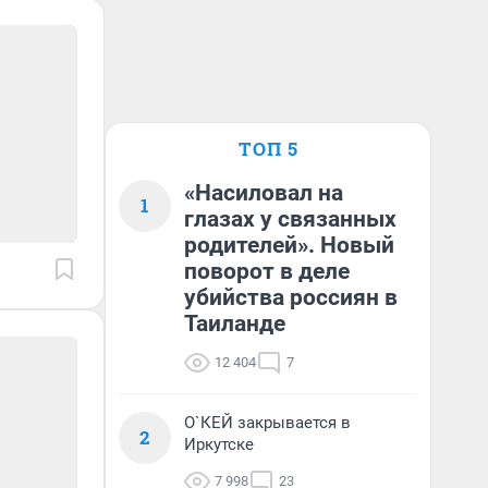
ТОП 5
«Насиловал на
1
глазах у связанных
родителей». Новый
поворот в деле
убийства россиян в
Таиланде
12 404
7
О`КЕЙ закрывается в
2
Иркутске
7 998
23