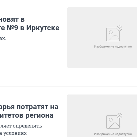
новят в
е №9 в Иркутске
ах.
арья потратят на
итетов региона
ляет определить
а условиях