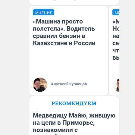
МНЕНИЕ
МНЕНИЕ
«Машина просто
«Мы ви
полетела». Водитель
Нолана
сравнил бензин в
настро
Казахстане и России
смотре
чтобы 
выгляд
Анатолий Кузнецов
На
РЕКОМЕНДУЕМ
Медведицу Майю, жившую
на цепи в Приморье,
познакомили с