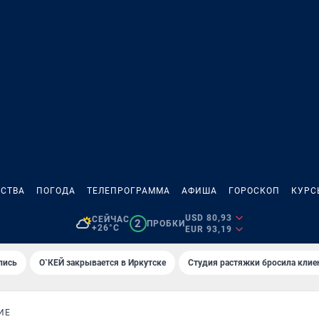
СТВА
ПОГОДА
ТЕЛЕПРОГРАММА
АФИША
ГОРОСКОП
КУРС
USD 80,93
СЕЙЧАС
2
ПРОБКИ
+26°C
EUR 93,19
лись
О`КЕЙ закрывается в Иркутске
Студия растяжки бросила клие
ИЕ