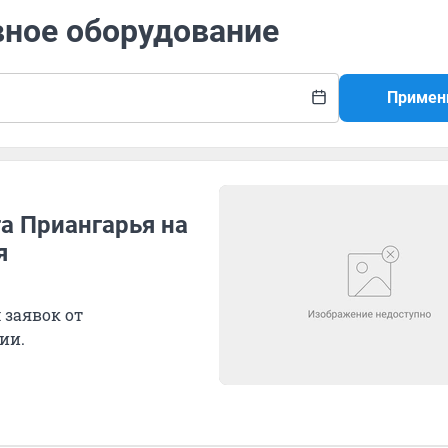
вное оборудование
Примен
а Приангарья на
я
 заявок от
ии.