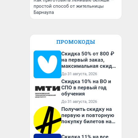
Как приготовить ленивые беляши —
простой способ от жительницы
Барнаула
ПРОМОКОДЫ
Скидка 50% от 800 ₽
на первый заказ,
максимальная скидка
600 ₽
До 31 августа, 2026
Скидка 10% на ВО и
СПО в первый год
обучения
До 31 августа, 2026
Получить скидку на
первую и повторную
покупку билетов на
Яндекс Афише
Скидка 11% на все