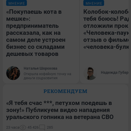
МНЕНИЕ
МНЕНИЕ
«Покупаешь кота в
Колобок-колобо
мешке»:
тебя боюсь! Рад
предприниматель
отложили прок
рассказала, как на
«Человека-паук
самом деле устроен
отзыв о фильме
бизнес со складами
«человека-булк
дешевых товаров
Наталья Шорохова
Надежда Губарь
Открыла кофейную точку на
деньги соцразвития
РЕКОМЕНДУЕМ
«Я тебя счас ***, петухом поедешь в
зону!» Публикуем видео нападения
уральского гопника на ветерана СВО
23 часа
45 426
285