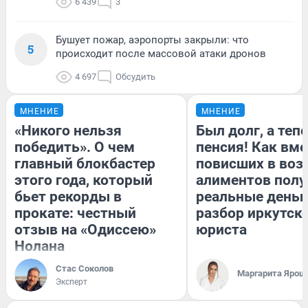
6 439
3
Бушует пожар, аэропорты закрыли: что
5
происходит после массовой атаки дронов
4 697
Обсудить
МНЕНИЕ
МНЕНИЕ
«Никого нельзя
Был долг, а теп
победить». О чем
пенсия! Как вм
главный блокбастер
повисших в воз
этого года, который
алиментов полу
бьет рекорды в
реальные деньг
прокате: честный
разбор иркутск
отзыв на «Одиссею»
юриста
Нолана
Стас Соколов
Маргарита Ярош
Эксперт