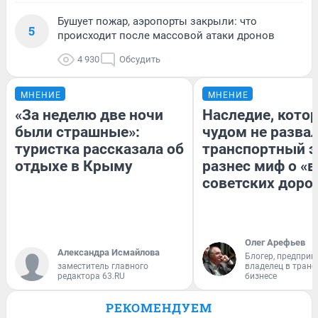
Бушует пожар, аэропорты закрыли: что
5
происходит после массовой атаки дронов
4 930
Обсудить
МНЕНИЕ
МНЕНИЕ
«За неделю две ночи
Наследие, кото
были страшные»:
чудом не разва
туристка рассказала об
транспортный э
отдыхе в Крыму
разнес миф о «
советских доро
Олег Арефьев
Александра Исмайлова
Блогер, предприн
заместитель главного
владелец в тран
редактора 63.RU
бизнесе
РЕКОМЕНДУЕМ