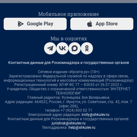
Мобильное приложение
Google Play
App Store
Мы в соцсетях
Контактные данные для Роскомнадзора и государственных органов
Сетевое издание «Ирсити.ру» (18+)
Зарегистрировано Федеральной службой по надзору в сфере связи,
информационных технологий и массовых коммуникаций (Роскомнадзор)
Регистрационный номер ЭЛ № ФС 77 – 83655 от 26.07.2022 г.
Учредитель: Общество с ограниченной ответственностью "ИНТЕРНЕТ
ТЕХНОЛОГИИ"
Главный редактор: Кузнецова Зоя Валерьевна
Адрес редакции: 664022, Россия, г. Иркутск, ул. Советская, стр. 42, пом. 7
(офис 206),
телефон +7 (924) 603 02 71
Электронный адрес редакции:
ircity@shkulev.ru
Контактные данные для Роскомнадзора и государственных органов:
juristnsk@shkulev.ru
Техподдержка:
help@shkulev.ru