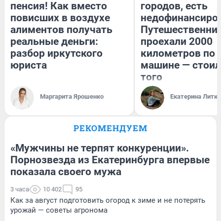
пенсия! Как вместо
городов, есть
повисших в воздухе
недофинансиро
алиментов получать
Путешественни
реальные деньги:
проехали 2000
разбор иркутского
километров по 
юриста
машине — стоил
того
Маргарита Ярошенко
Екатерина Литк
РЕКОМЕНДУЕМ
«Мужчины не терпят конкуренции».
Порнозвезда из Екатеринбурга впервые
показала своего мужа
3 часа
10 402
95
Как за август подготовить огород к зиме и не потерять
урожай — советы агронома