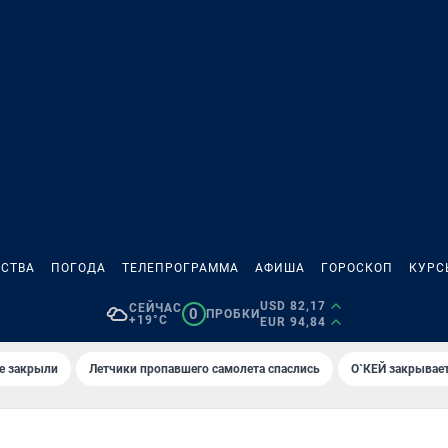
СТВА
ПОГОДА
ТЕЛЕПРОГРАММА
АФИША
ГОРОСКОП
КУРС
USD 82,17
СЕЙЧАС
0
ПРОБКИ
+19°C
EUR 94,84
е закрыли
Летчики пропавшего самолета спаслись
О`КЕЙ закрывает