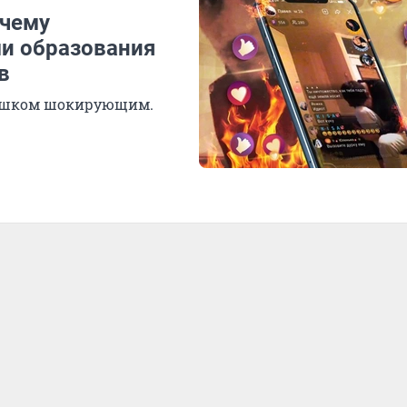
очему
и образования
в
лишком шокирующим.