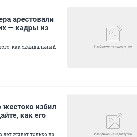
ера арестовали
х — кадры из
того, как скандальный
р жестоко избил
айте, как его
о лет живет только на