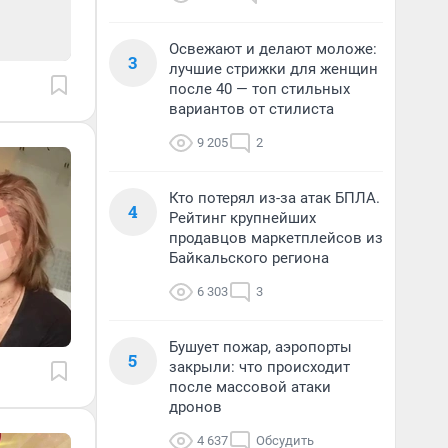
Освежают и делают моложе:
3
лучшие стрижки для женщин
после 40 — топ стильных
вариантов от стилиста
9 205
2
Кто потерял из-за атак БПЛА.
4
Рейтинг крупнейших
продавцов маркетплейсов из
Байкальского региона
6 303
3
Бушует пожар, аэропорты
5
закрыли: что происходит
после массовой атаки
дронов
4 637
Обсудить