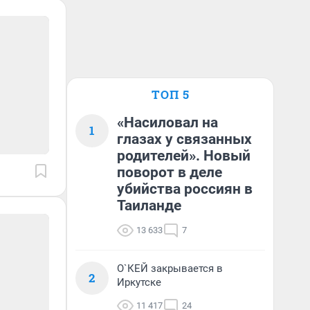
ТОП 5
«Насиловал на
1
глазах у связанных
родителей». Новый
поворот в деле
убийства россиян в
Таиланде
13 633
7
О`КЕЙ закрывается в
2
Иркутске
11 417
24