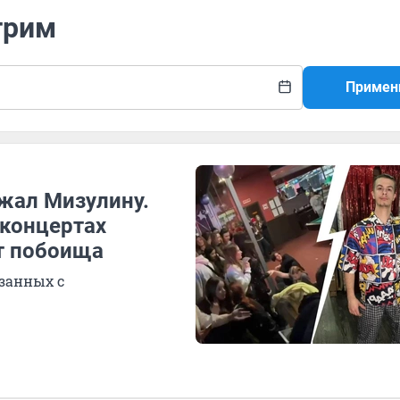
трим
Примен
жал Мизулину.
 концертах
т побоища
язанных с