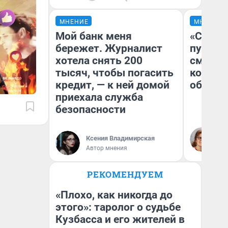
МНЕНИЕ
МНЕНИЕ
Мой банк меня
«Спутал
бережет. Журналист
пургу».
хотела снять 200
смерте
тысяч, чтобы погасить
которы
кредит, — к ней домой
обнару
приехала служба
безопасности
Ир
Гл
Ксения Владимирская
«Р
Автор мнения
Во
РЕКОМЕНДУЕМ
«Плохо, как никогда до
этого»: таролог о судьбе
Кузбасса и его жителей в