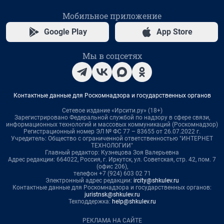
Мобильное приложение
Google Play
App Store
Мы в соцсетях
Контактные данные для Роскомнадзора и государственных органов
Сетевое издание «Ирсити.ру» (18+)
Зарегистрировано Федеральной службой по надзору в сфере связи,
информационных технологий и массовых коммуникаций (Роскомнадзор)
Регистрационный номер ЭЛ № ФС 77 – 83655 от 26.07.2022 г.
Учредитель: Общество с ограниченной ответственностью "ИНТЕРНЕТ
ТЕХНОЛОГИИ"
Главный редактор: Кузнецова Зоя Валерьевна
Адрес редакции: 664022, Россия, г. Иркутск, ул. Советская, стр. 42, пом. 7
(офис 206),
телефон +7 (924) 603 02 71
Электронный адрес редакции:
ircity@shkulev.ru
Контактные данные для Роскомнадзора и государственных органов:
juristnsk@shkulev.ru
Техподдержка:
help@shkulev.ru
РЕКЛАМА НА САЙТЕ