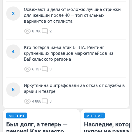
Освежают и делают моложе: лучшие стрижки
3
для женщин после 40 — топ стильных
вариантов от стилиста
8 786
2
Кто потерял из-за атак БПЛА. Рейтинг
4
крупнейших продавцов маркетплейсов из
Байкальского региона
6 137
3
Иркутянина оштрафовали за отказ от службы в
5
армии и театре
4 888
3
МНЕНИЕ
МНЕНИЕ
Был долг, а теперь —
Наследие, кото
пенсия! Как вместо
чудом не разва