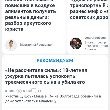
повисших в воздухе
транспортный э
алиментов получать
разнес миф о «
реальные деньги:
советских доро
разбор иркутского
юриста
Олег Арефьев
Блогер, предприн
Маргарита Ярошенко
владелец в тран
бизнесе
РЕКОМЕНДУЕМ
«Не рассчитала силы»: 18-летняя
ужурка пыталась успокоить
трехмесячного сына и убила его
5 часов
5 810
14
Участницу шоу «Мама в 16» из Волгограда обвинили в
домогательствах к младенцу