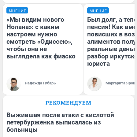
МНЕНИЕ
МНЕНИЕ
«Мы видим нового
Был долг, а теп
Нолана»: с каким
пенсия! Как вм
настроем нужно
повисших в воз
смотреть «Одиссею»,
алиментов полу
чтобы она не
реальные деньг
выглядела как фиаско
разбор иркутск
юриста
Надежда Губарь
Маргарита Ярош
РЕКОМЕНДУЕМ
Выжившая после атаки с кислотой
петербурженка выписалась из
больницы