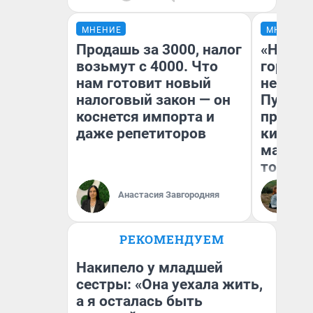
МНЕНИЕ
МНЕНИЕ
Продашь за 3000, налог
«Нет н
возьмут с 4000. Что
городов
нам готовит новый
недофи
налоговый закон — он
Путеше
коснется импорта и
проеха
даже репетиторов
киломе
машине
того
Анастасия Завгородняя
Ек
РЕКОМЕНДУЕМ
Накипело у младшей
сестры: «Она уехала жить,
а я осталась быть