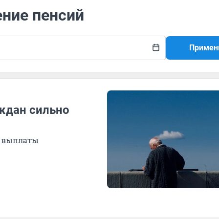
ение пенсий
Примен
аждан сильно
е выплаты