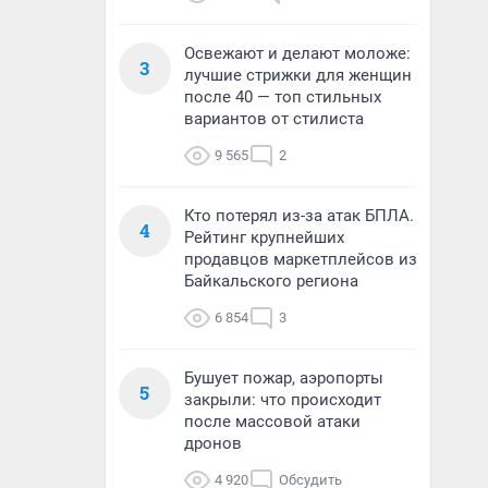
Освежают и делают моложе:
3
лучшие стрижки для женщин
после 40 — топ стильных
вариантов от стилиста
9 565
2
Кто потерял из-за атак БПЛА.
4
Рейтинг крупнейших
продавцов маркетплейсов из
Байкальского региона
6 854
3
Бушует пожар, аэропорты
5
закрыли: что происходит
после массовой атаки
дронов
4 920
Обсудить