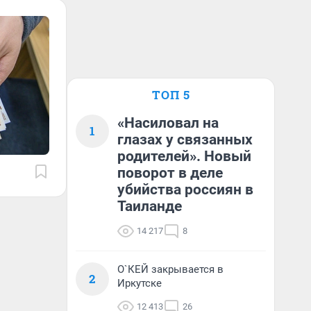
ТОП 5
«Насиловал на
1
глазах у связанных
родителей». Новый
поворот в деле
убийства россиян в
Таиланде
14 217
8
О`КЕЙ закрывается в
2
Иркутске
12 413
26