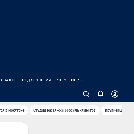
Ы ВАЛЮТ
РЕДКОЛЛЕГИЯ
ZODY
ИГРЫ
ся в Иркутске
Студия растяжки бросила клиентов
Крупнейшие про