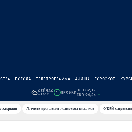
СТВА
ПОГОДА
ТЕЛЕПРОГРАММА
АФИША
ГОРОСКОП
КУРС
USD 82,17
СЕЙЧАС
1
ПРОБКИ
+16°C
EUR 94,84
е закрыли
Летчики пропавшего самолета спаслись
О`КЕЙ закрывает