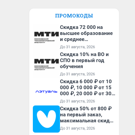
ПРОМОКОДЫ
Скидка 72 000 на
высшее образование
и среднее
специальное
До 31 августа, 2026
образование в
Скидка 10% на ВО и
первый год обучения
СПО в первый год
обучения
До 31 августа, 2026
Скидка 6 000 ₽ от 10
000 ₽, 10 000 ₽ от 15
000 ₽, 20 000 ₽ от 30
000 ₽ и 35 000 ₽ от 50
До 31 августа, 2026
000 ₽ на первый и все
Скидка 50% от 800 ₽
повторные заказы по
на первый заказ,
промокоду НАБЕРИ
максимальная скидка
600 ₽
До 31 августа, 2026