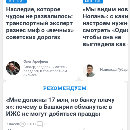
МНЕНИЕ
МНЕНИЕ
Наследие, которое
«Мы видим нов
чудом не развалилось:
Нолана»: с каки
транспортный эксперт
настроем нужн
разнес миф о «вечных»
смотреть «Одис
советских дорогах
чтобы она не
выглядела как 
Олег Арефьев
Блогер, предприниматель,
Надежда Губарь
владелец в транспортном
бизнесе
РЕКОМЕНДУЕМ
«Мне должны 17 млн, но банку плачу
я»: почему в Башкирии обманутые в
ИЖС не могут добиться правды
7 часов
3 817
3